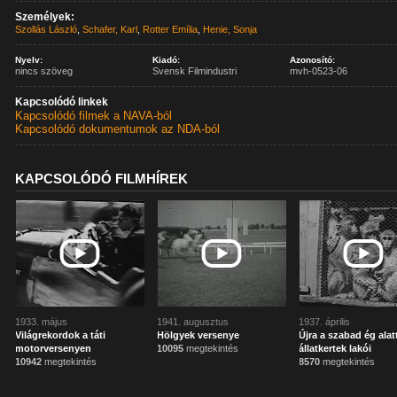
Személyek:
Szollás László
,
Schafer, Karl
,
Rotter Emília
,
Henie, Sonja
Nyelv:
Kiadó:
Azonosító:
nincs szöveg
Svensk Filmindustri
mvh-0523-06
Kapcsolódó linkek
Kapcsolódó filmek a NAVA-ból
Kapcsolódó dokumentumok az NDA-ból
KAPCSOLÓDÓ FILMHÍREK
1933. május
1941. augusztus
1937. április
Világrekordok a táti
Hölgyek versenye
Újra a szabad ég alat
motorversenyen
10095
megtekintés
állatkertek lakói
10942
megtekintés
8570
megtekintés