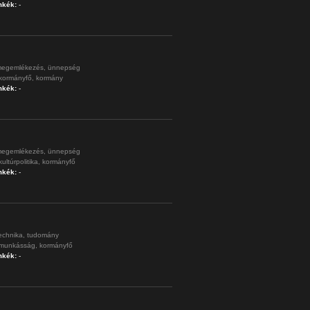
mkék:
-
egemlékezés,
ünnepség
kormányfő,
kormány
mkék:
-
egemlékezés,
ünnepség
kultúrpolitika,
kormányfő
mkék:
-
echnika,
tudomány
munkásság,
kormányfő
mkék:
-