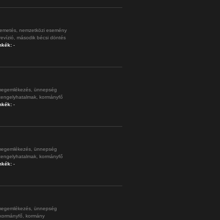
emetés,
nemzetközi esemény
revízió,
második bécsi döntés
mkék:
-
egemlékezés,
ünnepség
tengelyhatalmak,
kormányfő
mkék:
-
egemlékezés,
ünnepség
tengelyhatalmak,
kormányfő
mkék:
-
egemlékezés,
ünnepség
kormányfő,
kormány