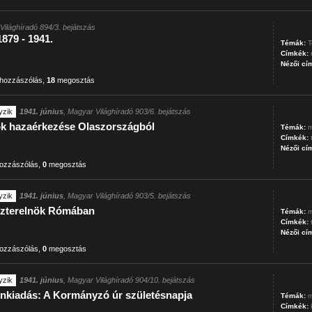
Világhíradó 894/3. bejátszás
1879 - 1941.
Témák:
T
Címkék:
Nézői cí
hozzászólás
,
18
megosztás
yzik
1941. június
, Magyar Világhíradó 903/6. bejátszás
ök hazaérkezése Olaszországból
Témák:
m
Címkék:
Nézői cí
ozzászólás
,
0
megosztás
yzik
1941. június
, Magyar Világhíradó 903/5. bejátszás
szterelnök Rómában
Témák:
m
Címkék:
Nézői cí
ozzászólás
,
0
megosztás
yzik
1941. június
, Magyar Világhíradó 904/10. bejátszás
önkiadás: A Kormányzó úr születésnapja
Témák:
m
Címkék: