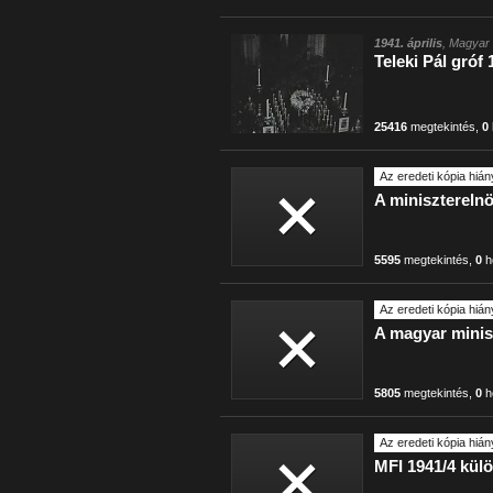
1941. április
, Magyar 
Teleki Pál gróf 
25416
megtekintés
,
0
Az eredeti kópia hián
A minisztereln
5595
megtekintés
,
0
h
Az eredeti kópia hián
A magyar mini
5805
megtekintés
,
0
h
Az eredeti kópia hián
MFI 1941/4 kül