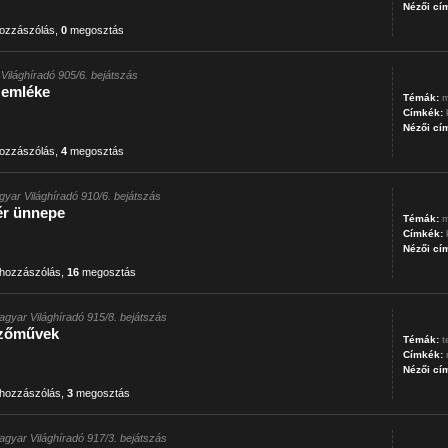
Nézői cí
ozzászólás
,
0
megosztás
Világhíradó 905/6. bejátszás
emléke
Témák:
m
Címkék:
Nézői cí
ozzászólás
,
4
megosztás
gyar Világhíradó 910/6. bejátszás
ér ünnepe
Témák:
m
Címkék:
Nézői cí
hozzászólás
,
16
megosztás
agyar Világhíradó 915/8. bejátszás
özőművek
Témák:
t
Címkék:
Nézői cí
hozzászólás
,
3
megosztás
agyar Világhíradó 917/3. bejátszás