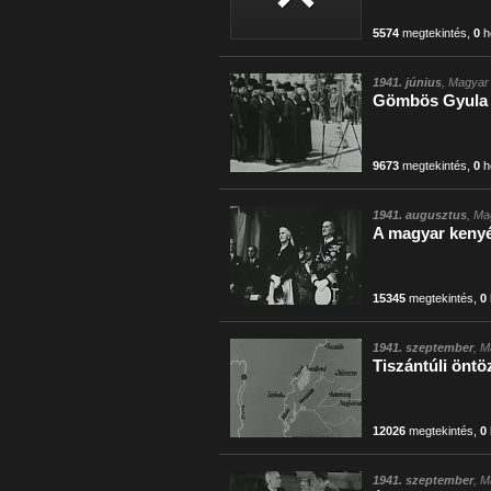
5574
megtekintés
,
0
h
1941. június
, Magyar 
Gömbös Gyula 
9673
megtekintés
,
0
h
1941. augusztus
, Ma
A magyar keny
15345
megtekintés
,
0
1941. szeptember
, M
Tiszántúli önt
12026
megtekintés
,
0
1941. szeptember
, M