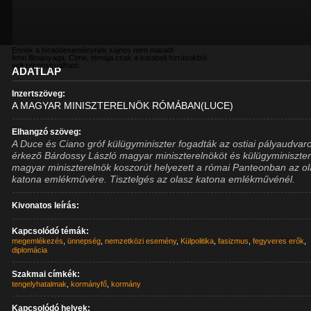
Ennek a híradóeseménynek sajnos nem maradt
fenn filmanyaga. Címe, témája csak a korabeli forrásokból
volt rekonstruálható.
ADATLAP
Inzertszöveg:
A MAGYAR MINISZTERELNÖK RÓMÁBAN(LUCE)
Elhangzó szöveg:
A Duce és Ciano gróf külügyminiszter fogadták az ostiai pályaudvar
érkező Bárdossy László magyar miniszterelnököt és külügyminiszter
magyar miniszterelnök koszorút helyezett a római Panteonban az o
katona emlékművére. Tisztelgés az olasz katona emlékművénél.
Kivonatos leírás:
Kapcsolódó témák:
megemlékezés
,
ünnepség
,
nemzetközi esemény
,
Külpolitika
,
fasizmus
,
fegyveres erők
,
diplomácia
Szakmai címkék:
tengelyhatalmak
,
kormányfő
,
kormány
Kapcsolódó helyek: