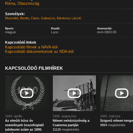
Róma
,
Olaszország
Személyek:
Mussolini, Benito
,
Ciano, Galeazzo
,
Bárdossy László
Nyelv:
Kiadó:
Azonosító:
magyar
Luce
mvh-0903-05
Kapcsolódó linkek
Kapcsolódó filmek a NAVA-ból
Kapcsolódó dokumentumok az NDA-ból
KAPCSOLÓDÓ FILMHÍREK
1943. április
1940. augusztus
1941. március
Az elmúlt húsz év
Német nehéztüzérség a
Szigorú német-tenge
eseményeit összefoglaló
Csatorna partján
9884
megtekintés
jubileumi szám az 1000.
11126
megtekintés