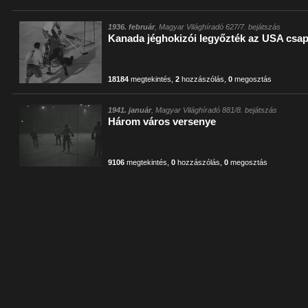
1936. február
, Magyar Világhíradó 627/7. bejátszás
Kanada jéghokizói legyőzték az USA csap
18184
megtekintés
,
2
hozzászólás
,
0
megosztás
1941. január
, Magyar Világhíradó 881/8. bejátszás
Három város versenye
9106
megtekintés
,
0
hozzászólás
,
0
megosztás