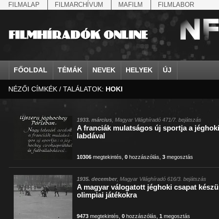
FILMALAP
FILMARCHÍVUM
MAFILM
FILMLABOR
FŐOLDAL
TÉMÁK
NEVEK
HELYEK
ÚJ
NÉZŐI CÍMKÉK / TALÁLATOK:
HOKI
agrárium
IV. Béla, magyar királ...
Aarau
állatvilág
Aczél Ilona
Addisz-Abeba
Antikomintern Pakt
Ahn Eak-tai
Aintree
államfő
Aarons-Hughes, Ruth
Abapuszta
amerikai magyarok
Ádám Zoltán
Adony
antiszemitizmus
Aimone savoya-aosta
Aknaszlatina
államfő
Abay Nemes Oszkár
Abesszínia
Anschluss
Ady Endre
Adria
április 4.
Aimone spoletoi her
Akszum
államosítás
Abe Nobuyuki
Abony
antant
Agárdi Gábor
Adua
április 4.
Albert Ferenc
Alag
1933. március
, Magyar Világhíradó 471/7. bejátszás
A franciák mulatságos új sportja a jéghoki
Állatkert
Aczél György
Ácsteszér
antant
Ágotai Géza, dr.
Afrika
arisztokrácia
Albert Ferenc Habsbu
Albánia
labdával
10306
megtekintés
,
0
hozzászólás
,
3
megosztás
1935. december
, Magyar Világhíradó 616/3. bejátszás
A magyar válogatott jéghoki csapat készü
olimpiai játékokra
9473
megtekintés
,
0
hozzászólás
,
1
megosztás