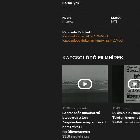
Személyek:
-
Nyelv:
Kiadó:
magyar
MFI
Kapcsolódó linkek
Kapcsolódó filmek a NAVA-ból
Kapcsolódó dokumentumok az NDA-ból
KAPCSOLÓDÓ FILMHÍREK
1936. szeptember
1943. február
Szerencsés kimenetelű
50 éves a budape
balesetek a Los
Telefonhírmond
Angelesben megrendezett
27459
megtekinté
nemzetközi
repülőversenyen
9316
megtekintés