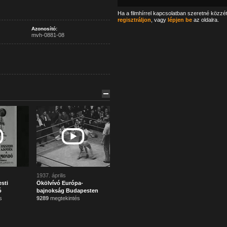
Ha a filmhírrel kapcsolatban szeretné közzé
regisztráljon
, vagy
lépjen be
az oldalra.
Azonosító:
mvh-0881-08
1937. április
sti
Ökölvívó Európa-
ó
bajnokság Budapesten
s
9289
megtekintés