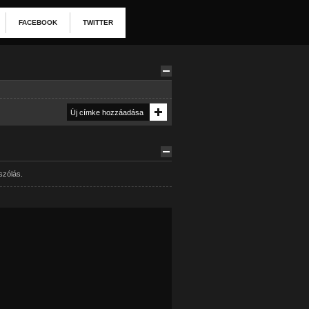
FACEBOOK
TWITTER
szólás.