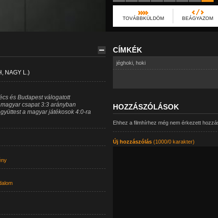
TOVÁBBKÜLDÖM
BEÁGYAZOM
CÍMKÉK
jéghoki
,
hoki
 NAGY L.)
Bécs és Budapest válogatott
 magyar csapat 3:3 arányban
HOZZÁSZÓLÁSOK
együttest a magyar játékosok 4:0-ra
Ehhez a filmhírhez még nem érkezett hozzá
Új hozzászólás
(1000/0 karakter)
ény
dalom