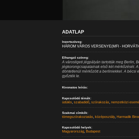
ADATLAP
Inzertszöveg:
HÁROM VÁROS VERSENYE(MFI - HORVÁTH,
Elhangzó szöveg:
A városligeti jégpályán tartották meg Berlin, 
jégkorongcsapatainak első két mérkőzését. A
döntetlenül mérkőzött a berliniekkel. A bécsi 
győzték le.
Kivonatos leírás:
Kapcsolódó témák:
üdülés
,
szabadidő
,
szórakozás
,
nemzetközi esem
Szakmai címkék:
tömegszórakoztatás
,
középosztály
,
Harmadik Biro
Kapcsolódó helyek:
Magyarország
,
Budapest