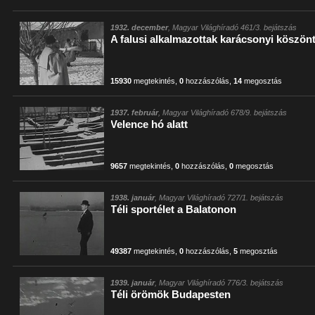
1932. december
, Magyar Világhíradó 461/3. bejátszás
A falusi alkalmazottak karácsonyi köszön
15930
megtekintés
,
0
hozzászólás
,
14
megosztás
1937. február
, Magyar Világhíradó 678/9. bejátszás
Velence hó alatt
9657
megtekintés
,
0
hozzászólás
,
0
megosztás
1938. január
, Magyar Világhíradó 727/1. bejátszás
Téli sportélet a Balatonon
49387
megtekintés
,
0
hozzászólás
,
5
megosztás
1939. január
, Magyar Világhíradó 776/3. bejátszás
Téli örömök Budapesten