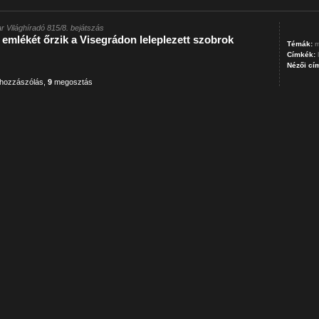
r Világhíradó 815/8. bejátszás
 emlékét őrzik a Visegrádon leleplezett szobrok
Témák:
m
Címkék:
Nézői cí
hozzászólás
,
9
megosztás