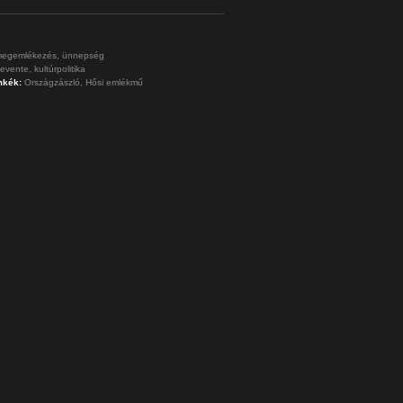
egemlékezés,
ünnepség
levente,
kultúrpolitika
mkék:
Országzászló,
Hősi emlékmű