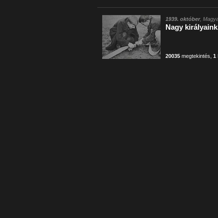
1939. október
, Magya
Nagy királyaink
20035
megtekintés
,
1