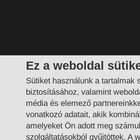
Ez a weboldal sütik
Sütiket használunk a tartalmak
biztosításához, valamint webol
média és elemező partnereinkk
vonatkozó adatait, akik kombiná
amelyeket Ön adott meg számuk
szolgáltatásokból gyűjtöttek. A