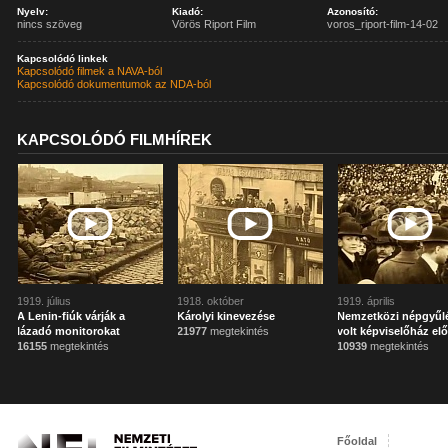
Nyelv:
Kiadó:
Azonosító:
nincs szöveg
Vörös Riport Film
voros_riport-film-14-02
Kapcsolódó linkek
Kapcsolódó filmek a NAVA-ból
Kapcsolódó dokumentumok az NDA-ból
KAPCSOLÓDÓ FILMHÍREK
1919. július
1918. október
1919. április
A Lenin-fiúk várják a
Károlyi kinevezése
Nemzetközi népgyűl
lázadó monitorokat
21977
megtekintés
volt képviselőház elő
16155
megtekintés
10939
megtekintés
Főoldal