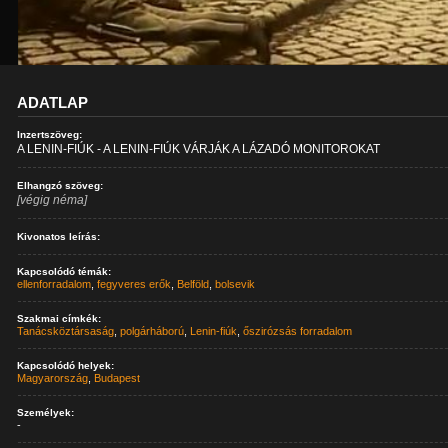
ADATLAP
Inzertszöveg:
A LENIN-FIÚK - A LENIN-FIÚK VÁRJÁK A LÁZADÓ MONITOROKAT
Elhangzó szöveg:
[végig néma]
Kivonatos leírás:
Kapcsolódó témák:
ellenforradalom
,
fegyveres erők
,
Belföld
,
bolsevik
Szakmai címkék:
Tanácsköztársaság
,
polgárháború
,
Lenin-fiúk
,
őszirózsás forradalom
Kapcsolódó helyek:
Magyarország
,
Budapest
Személyek:
-