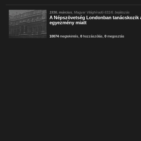
1936. március
, Magyar Világhíradó 631/6. bejátszás
A Népszövetség Londonban tanácskozik a 
egyezmény miatt
10074
megtekintés
,
0
hozzászólás
,
0
megosztás