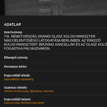
ADATLAP
Inzertszöveg:
7/A. NÉMETORSZÁG GRANDI OLASZ KÜLÜGYMINISZTER
NAGYJELENTŐSÉGŰ LÁTOGATÁSA BERLINBEN. AZ ÉRKEZŐ
KÜLÜGYMINISZTERT BRÜNING KANCELLÁR ÉS AZ OLASZ KOLÓ
FOGADTA A PÁLYAUDVARON.
Elhangzó szöveg:
Kivonatos leírás:
Kapcsolódó témák:
nemzetközi esemény
Szakmai címkék:
weimari köztársaság
,
diplomácia
,
fasizmus
Kapcsolódó helyek:
Olaszország
,
Németország
,
Berlin