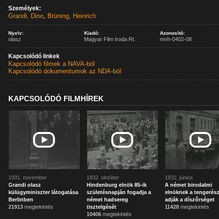
Személyek:
Grandi, Dino
,
Brüning, Heinrich
Nyelv:
Kiadó:
Azonosító:
olasz
Magyar Film Iroda Rt.
mvh-0402-08
Kapcsolódó linkek
Kapcsolódó filmek a NAVA-ból
Kapcsolódó dokumentumok az NDA-ból
KAPCSOLÓDÓ FILMHÍREK
1931. november
1932. október
1932. június
Grandi olasz
Hindenburg elnök 85-ik
A német birodalmi
külügyminiszter látogatása
születésnapján fogadja a
elnöknek a tengerés
Berlinben
német hadsereg
adják a díszőrséget
21913
megtekintés
tisztelgését
11428
megtekintés
10406
megtekintés