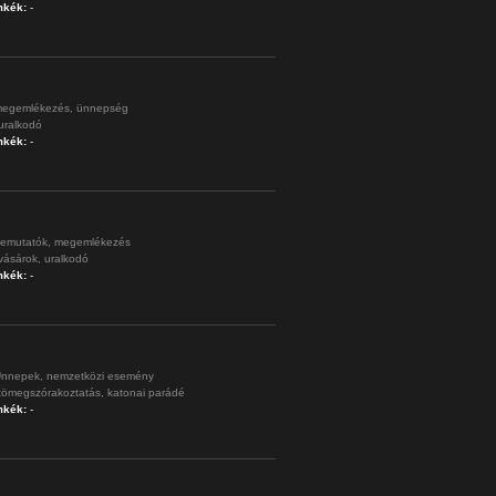
mkék:
-
egemlékezés,
ünnepség
uralkodó
mkék:
-
emutatók,
megemlékezés
vásárok,
uralkodó
mkék:
-
nnepek,
nemzetközi esemény
tömegszórakoztatás,
katonai parádé
mkék:
-