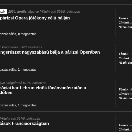
yzik
1934. április
, Magyar Világhíradó 528/8. bejátszás
párizsi Opera jótékony célú bálján
Témák:
T
Címkék:
Nézői cí
ozzászólás
,
0
megosztás
 Világhíradó 576/8. bejátszás
engerészet nagyszabású bálja a párizsi Operában
Témák:
T
Címkék:
Nézői cí
ozzászólás
,
1
megosztás
yar Világhíradó 611/6. bejátszás
máciai kar Lebrun elnök fácánvadászatán a
Témák:
d
rdőben
Címkék:
Nézői cí
ozzászólás
,
1
megosztás
Világhíradó 637/8. bejátszás
tások Franciaországban
Témák:
á
Címkék: