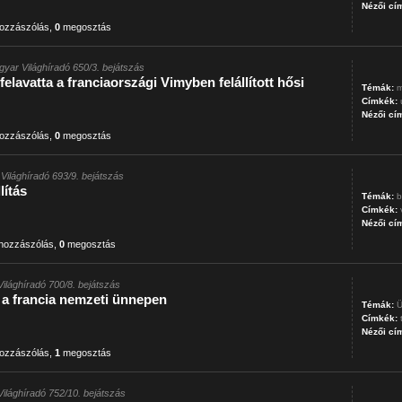
Nézői cí
ozzászólás
,
0
megosztás
gyar Világhíradó 650/3. bejátszás
felavatta a franciaországi Vimyben felállított hősi
Témák:
m
Címkék:
Nézői cí
ozzászólás
,
0
megosztás
Világhíradó 693/9. bejátszás
lítás
Témák:
b
Címkék:
Nézői cí
hozzászólás
,
0
megosztás
ilághíradó 700/8. bejátszás
 a francia nemzeti ünnepen
Témák:
Ü
Címkék:
Nézői cí
ozzászólás
,
1
megosztás
Világhíradó 752/10. bejátszás