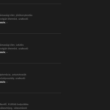
ársasági élet,
jótékonykodás
polgári életmód,
uralkodó
mkék:
-
ársasági élet,
üdülés
polgári életmód,
uralkodó
mkék:
-
iplomácia,
arisztokraták
középosztály,
uralkodó
mkék:
-
llamfő,
Külföldi belpolitika
választójog,
választások