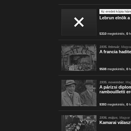
Az eredeti kópia hián
Lebrun elnök a 
5310
megtekintés
,
0
h
1935. február
, Magyar
A francia hadit
9508
megtekintés
,
0
h
1935. november
, Mag
A párizsi diplo
rambouilletti e
9393
megtekintés
,
0
h
1936. május
, Magyar 
Kamarai válasz