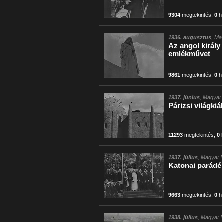
9304
megtekintés
,
0
h
1936. augusztus
, Ma
Az angol király 
emlékművet
9861
megtekintés
,
0
h
1937. június
, Magyar 
Párizsi világkiál
11293
megtekintés
,
0
1937. július
, Magyar V
Katonai parádé
9663
megtekintés
,
0
h
1938. július
, Magyar 