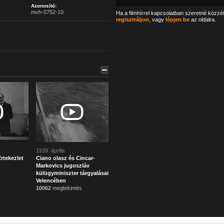
Azonosító:
mvh-0752-10
Ha a filmhírrel kapcsolatban szeretné közzé
regisztráljon
, vagy
lépjen be
az oldalra.
1939. április
rtekezlet
Ciano olasz és Cincar-
Markovics jugoszláv
külügyminiszter tárgyalásai
Velencében
10062
megtekintés