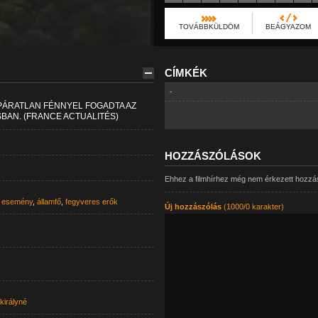
TOVÁBBKÜLDÖM
BEÁGYAZOM
CÍMKÉK
-
PÁRATLAN FÉNNYEL FOGADTA AZ
SBAN. (FRANCE ACTUALITÉS)
HOZZÁSZÓLÁSOK
Ehhez a filmhírhez még nem érkezett hozzá
 esemény
,
államfő
,
fegyveres erők
Új hozzászólás
(1000/0 karakter)
 királyné