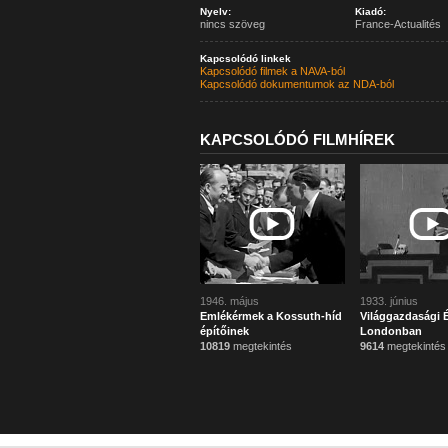
Nyelv:
Kiadó:
nincs szöveg
France-Actualités
Kapcsolódó linkek
Kapcsolódó filmek a NAVA-ból
Kapcsolódó dokumentumok az NDA-ból
KAPCSOLÓDÓ FILMHÍREK
1946. május
1933. június
Emlékérmek a Kossuth-híd
Világgazdasági É
építőinek
Londonban
10819
megtekintés
9614
megtekintés