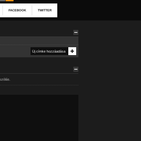
FACEBOOK
TWITTER
szólás.