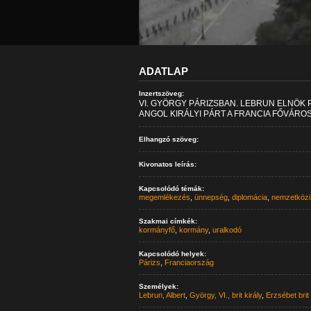
ADATLAP
Inzertszöveg:
VI. GYÖRGY PÁRIZSBAN. LEBRUN ELNÖK 
ANGOL KIRÁLYI PÁRT A FRANCIA FŐVÁRO
Elhangzó szöveg:
Kivonatos leírás:
Kapcsolódó témák:
megemlékezés
,
ünnepség
,
diplomácia
,
nemzetközi
Szakmai címkék:
kormányfő
,
kormány
,
uralkodó
Kapcsolódó helyek:
Párizs
,
Franciaország
Személyek:
Lebrun, Albert
,
György, VI., brit király
,
Erzsébet brit