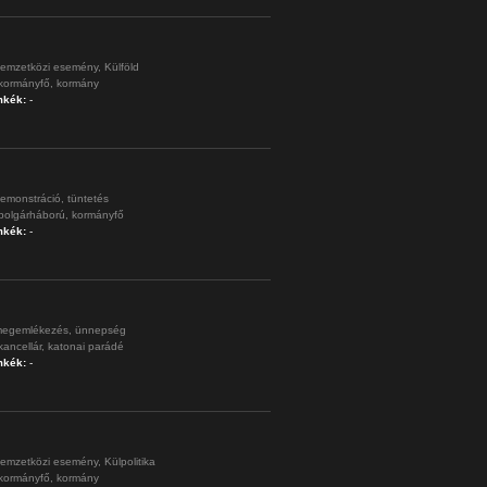
emzetközi esemény,
Külföld
kormányfő,
kormány
mkék:
-
emonstráció,
tüntetés
polgárháború,
kormányfő
mkék:
-
egemlékezés,
ünnepség
kancellár,
katonai parádé
mkék:
-
emzetközi esemény,
Külpolitika
kormányfő,
kormány