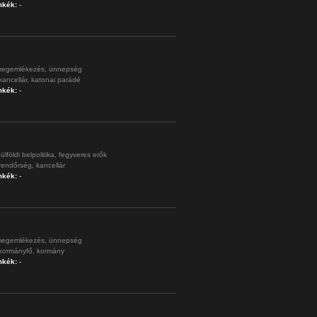
mkék:
-
egemlékezés,
ünnepség
kancellár,
katonai parádé
mkék:
-
ülföldi belpolitika,
fegyveres erők
rendőrség,
kancellár
mkék:
-
egemlékezés,
ünnepség
kormányfő,
kormány
mkék:
-