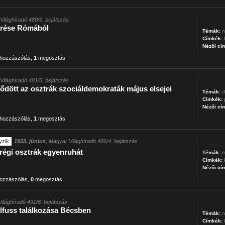
Világhíradó 480/6. bejátszás
érése Rómából
Témák:
n
Címkék:
Nézői cí
hozzászólás
,
1
megosztás
Világhíradó 481/5. bejátszás
ődött az osztrák szociáldemokraták május elsejei
Témák:
d
Címkék:
Nézői cí
hozzászólás
,
1
megosztás
yzik
1933. június
, Magyar Világhíradó 486/4. bejátszás
a régi osztrák egyenruhát
Témák:
m
Címkék:
Nézői cí
ozzászólás
,
0
megosztás
ilághíradó 491/6. bejátszás
fuss találkozása Bécsben
Témák:
n
Címkék: