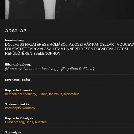
ADATLAP
Inzertszöveg:
DOLLFUSS HAZATÉRÉSE RÓMÁBÓL. AZ OSZTRÁK KANCELLÁRT A DUCEV
FOLYTATOTT TÁRGYALÁSAI UTÁN ÜNNEPÉLYESEN FOGADTÁK A BÉCSI
REPÜLŐTÉREN. (SELENOPHON)
Elhangzó szöveg:
[Német nyelvű bemondószöveg:] - [Engelbert Dollfuss:]
Kivonatos leírás:
Kapcsolódó témák:
nemzetközi esemény
,
Külföld
,
fasizmus
,
diplomácia
Szakmai címkék:
kormányfő
,
kormány
Kapcsolódó helyek:
Olaszország
,
Bécs
,
Ausztria
Személyek: