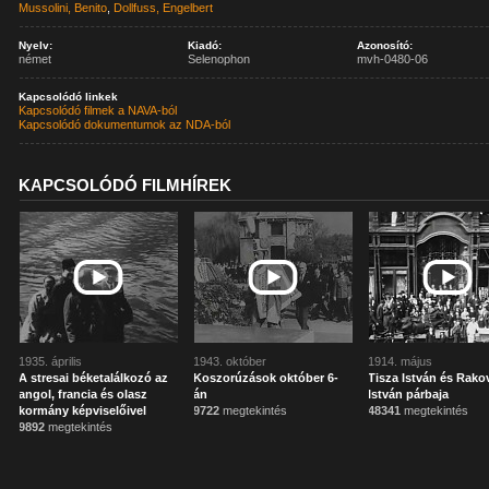
Mussolini, Benito
,
Dollfuss, Engelbert
Nyelv:
Kiadó:
Azonosító:
német
Selenophon
mvh-0480-06
Kapcsolódó linkek
Kapcsolódó filmek a NAVA-ból
Kapcsolódó dokumentumok az NDA-ból
KAPCSOLÓDÓ FILMHÍREK
1935. április
1943. október
1914. május
A stresai béketalálkozó az
Koszorúzások október 6-
Tisza István és Rako
angol, francia és olasz
án
István párbaja
kormány képviselőivel
9722
megtekintés
48341
megtekintés
9892
megtekintés