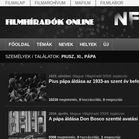
FILMALAP
FILMARCHÍVUM
MAFILM
FILMLABOR
FŐOLDAL
TÉMÁK
NEVEK
HELYEK
ÚJ
SZEMÉLYEK / TALÁLATOK:
PIUSZ, XI., PÁPA
agrárium
IV. Béla, magyar királ...
Aarau
állatvilág
Aczél Ilona
Addisz-Abeba
Antikomintern Pakt
Ahn Eak-tai
Aintree
államfő
Aarons-Hughes, Ruth
Abapuszta
amerikai magyarok
Ádám Zoltán
Adony
antiszemitizmus
Aimone savoya-aosta
Aknaszlatina
államfő
Abay Nemes Oszkár
Abesszínia
Anschluss
Ady Endre
Adria
április 4.
Aimone spoletoi her
Akszum
államosítás
Abe Nobuyuki
Abony
antant
Agárdi Gábor
Adua
április 4.
Albert Ferenc
Alag
1933. október
, Magyar Világhíradó 505/8. bejátszás
Pius pápa áldása az 1933-as szent év bef
Állatkert
Aczél György
Ácsteszér
antant
Ágotai Géza, dr.
Afrika
arisztokrácia
Albert Ferenc Habsbu
Albánia
10216
megtekintés
,
0
hozzászólás
,
0
megosztás
1934. április
, Magyar Világhíradó 530/8. bejátszás
A pápa áldása Don Bosco szentté avatás
9308
megtekintés
,
0
hozzászólás
,
1
megosztás