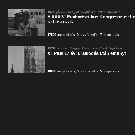
1938. június
, Magyar Világhíradó 745/4. bejátszás
A XXXIV. Eucharisztikus Kongresszus: Le
rádiószózata
17509
megtekintés
,
0
hozzászólás
,
7
megosztás
1939. február
, Magyar Világhíradó 782/4. bejátszás
XI. Pius 17 évi uralkodás után elhunyt
10068
megtekintés
,
0
hozzászólás
,
5
megosztás