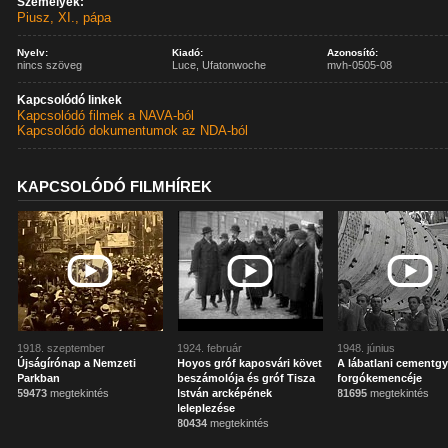
Személyek:
Piusz, XI., pápa
Nyelv:
Kiadó:
Azonosító:
nincs szöveg
Luce, Ufatonwoche
mvh-0505-08
Kapcsolódó linkek
Kapcsolódó filmek a NAVA-ból
Kapcsolódó dokumentumok az NDA-ból
KAPCSOLÓDÓ FILMHÍREK
1918. szeptember
1924. február
1948. június
Újságírónap a Nemzeti
Hoyos gróf kaposvári követ
A lábatlani cementgy
Parkban
beszámolója és gróf Tisza
forgókemencéje
59473
megtekintés
István arcképének
81695
megtekintés
leleplezése
80434
megtekintés