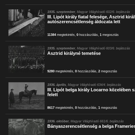
1935. szeptember
, Magyar Világhíradó 602/6. bejátszás
III. Lipót király fiatal felesége, Asztrid kir
autószerencsétlenség áldozata lett
11384
megtekintés
,
0
hozzászólás
,
1
megosztás
1935. szeptember
, Magyar Világhíradó 603/6. bejátszás
Asztrid királyné temetése
9280
megtekintés
,
0
hozzászólás
,
2
megosztás
1936. április
, Magyar Világhíradó 634/4. bejátszás
III. Lipót belga király Locarno közelében 
felett
8617
megtekintés
,
0
hozzászólás
,
1
megosztás
1936. október
, Magyar Világhíradó 661/6. bejátszás
Bányaszerencsétlenség a belga Framerie