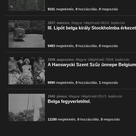
9101
megtekintés
,
0
hozzászólás
,
0
megosztás
1937. március
, Magyar Világhíradó 681/6. bejátszás
III. Lipót belga király Stockholmba érkezet
9483
megtekintés
,
0
hozzászólás
,
0
megosztás
1938. augusztus
, Magyar Világhíradó 756/8. bejátszás
A Hanswycki Szent Szűz ünnepe Belgiu
8990
megtekintés
,
0
hozzászólás
,
1
megosztás
1940. június
, Magyar Világhíradó 851/3. bejátszás
Belga fegyverletétel.
12180
megtekintés
,
0
hozzászólás
,
0
megosztás