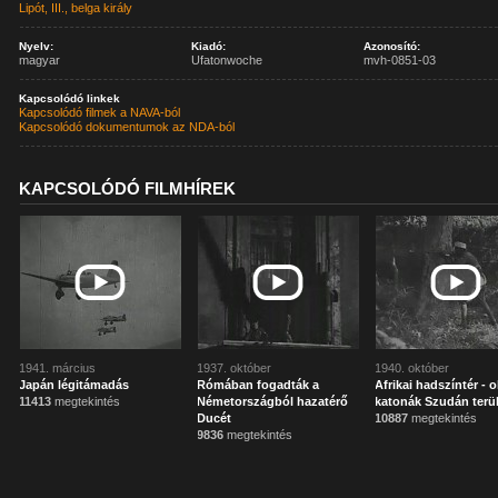
Lipót, III., belga király
Nyelv:
Kiadó:
Azonosító:
magyar
Ufatonwoche
mvh-0851-03
Kapcsolódó linkek
Kapcsolódó filmek a NAVA-ból
Kapcsolódó dokumentumok az NDA-ból
KAPCSOLÓDÓ FILMHÍREK
1941. március
1937. október
1940. október
Japán légitámadás
Rómában fogadták a
Afrikai hadszíntér - 
11413
megtekintés
Németországból hazatérő
katonák Szudán terü
Ducét
10887
megtekintés
9836
megtekintés