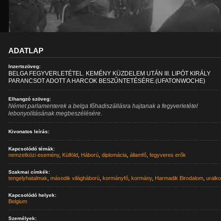
ADATLAP
Inzertszöveg:
BELGA FEGYVERLETÉTEL. KEMÉNY KÜZDELEM UTÁN III. LIPÓT KIRÁLY
PARANCSOT ADOTT A HARCOK BESZŰNTETÉSÉRE.(UFATONWOCHE)
Elhangzó szöveg:
Német parlamenterek a belga főhadiszállásra hajtanak a fegyverletétel
lebonyolításának megbeszélésére.
Kivonatos leírás:
Kapcsolódó témák:
nemzetközi esemény
,
Külföld
,
Háború
,
diplomácia
,
államfő
,
fegyveres erők
Szakmai címkék:
tengelyhatalmak
,
második világháború
,
kormányfő
,
kormány
,
Harmadik Birodalom
,
uralk
Kapcsolódó helyek:
Belgium
Személyek: