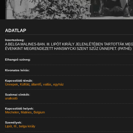
ADATLAP
Inzertszöveg:
A BELGA MALINES-BAN. III. LIPÓT KIRÁLY JELENLÉTÉBEN TARTOTTÁK MEG
ÉVENKINT MEGRENDEZETT HANSWYCKI SZENT SZŰZ ÜNNEPET. (PATHÉ)
Elhangzó szöveg:
Kivonatos leírás:
Kapcsolódó témák:
Ünnepek
,
Külföld
,
államfő
,
vallás
,
egyház
Szakmai címkék:
uralkodó
Kapcsolódó helyek:
Mechelen
,
Malines
,
Belgium
Személyek:
Lipót, III., belga király