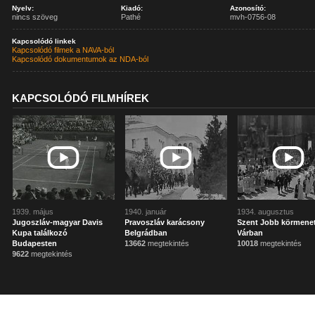
Nyelv:
Kiadó:
Azonosító:
nincs szöveg
Pathé
mvh-0756-08
Kapcsolódó linkek
Kapcsolódó filmek a NAVA-ból
Kapcsolódó dokumentumok az NDA-ból
KAPCSOLÓDÓ FILMHÍREK
1939. május
1940. január
1934. augusztus
Jugoszláv-magyar Davis
Pravoszláv karácsony
Szent Jobb körmenet
Kupa találkozó
Belgrádban
Várban
Budapesten
13662
megtekintés
10018
megtekintés
9622
megtekintés