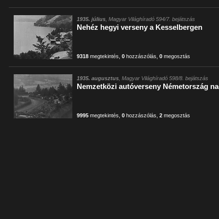
1935. július
, Magyar Világhíradó 594/7. bejátszás
Nehéz hegyi verseny a Kesselbergen
9318
megtekintés
,
0
hozzászólás
,
0
megosztás
1935. augusztus
, Magyar Világhíradó 598/8. bejátszás
Nemzetközi autóverseny Németország na
9995
megtekintés
,
0
hozzászólás
,
2
megosztás