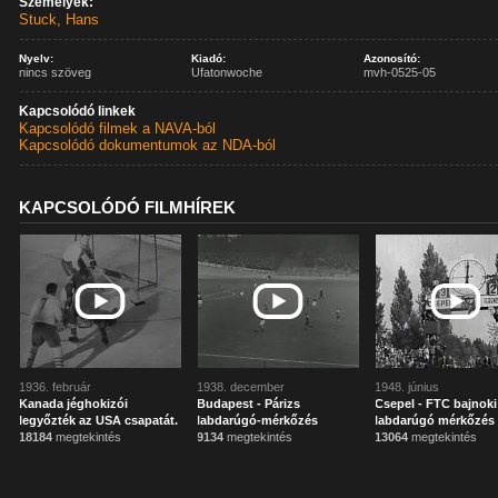
Személyek:
Stuck, Hans
Nyelv:
Kiadó:
Azonosító:
nincs szöveg
Ufatonwoche
mvh-0525-05
Kapcsolódó linkek
Kapcsolódó filmek a NAVA-ból
Kapcsolódó dokumentumok az NDA-ból
KAPCSOLÓDÓ FILMHÍREK
1936. február
1938. december
1948. június
Kanada jéghokizói
Budapest - Párizs
Csepel - FTC bajnoki
legyőzték az USA csapatát.
labdarúgó-mérkőzés
labdarúgó mérkőzés
18184
megtekintés
9134
megtekintés
13064
megtekintés