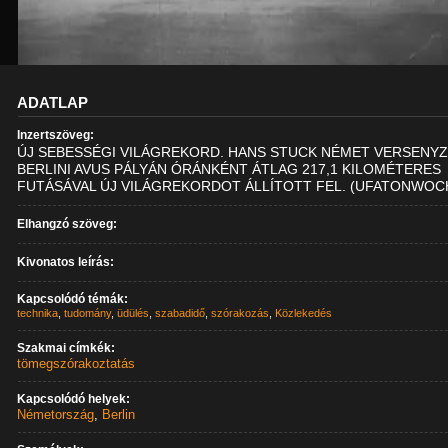
ADATLAP
Inzertszöveg:
ÚJ SEBESSÉGI VILÁGREKORD. HANS STUCK NÉMET VERSENYZ
BERLINI AVUS PÁLYÁN ÓRÁNKÉNT ÁTLAG 217,1 KILOMÉTERES
FUTÁSÁVAL ÚJ VILÁGREKORDOT ÁLLÍTOTT FEL. (UFATONWOC
Elhangzó szöveg:
Kivonatos leírás:
Kapcsolódó témák:
technika
,
tudomány
,
üdülés
,
szabadidő
,
szórakozás
,
Közlekedés
Szakmai címkék:
tömegszórakoztatás
Kapcsolódó helyek:
Németország
,
Berlin