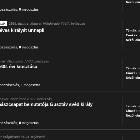
Nézői cí
ozzászólás
,
0
megosztás
yzik
1938. június
, Magyar Világhíradó 748/7. bejátszás
ves királyát ünnepli
Témák:
m
Címkék:
Nézői cí
ozzászólás
,
0
megosztás
yar Világhíradó 774/8. bejátszás
938. évi kiosztása
Témák:
m
Címkék:
Nézői cí
hozzászólás
,
1
megosztás
agyar Világhíradó 811/7. bejátszás
nászcsapat bemutatója Gusztáv svéd király
Témák:
ü
Címkék:
Nézői cí
ozzászólás
,
0
megosztás
r Világhíradó 819/4. bejátszás