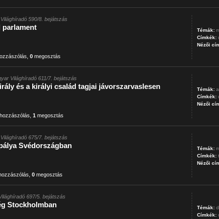
Világhíradó 590/8. bejátszás
d parlament
Témák:
m
Címkék:
Nézői cí
ozzászólás
,
0
megosztás
yar Világhíradó 611/7. bejátszás
rály és a királyi család tagjai jávorszarvaslesen
Témák:
a
Címkék:
Nézői cí
hozzászólás
,
1
megosztás
Világhíradó 675/7. bejátszás
szpálya Svédországban
Témák:
m
Címkék:
Nézői cí
ozzászólás
,
0
megosztás
ilághíradó 697/5. bejátszás
ég Stockholmban
Témák:
d
Címkék: