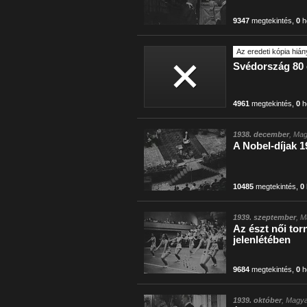
9347
megtekintés
,
0
h
Az eredeti kópia hián
Svédország 80 é
4961
megtekintés
,
0
h
1938. december
, Mag
A Nobel-díjak 1
10485
megtekintés
,
0
1939. szeptember
, M
Az észt női tor
jelenlétében
9684
megtekintés
,
0
h
1939. október
, Magya