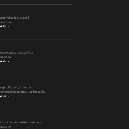
egemlékezés,
államfő
uralkodó
mkék:
-
risztokraták,
arisztokrácia
uralkodó
mkék:
-
egemlékezés,
ünnepség
tömegszórakoztatás,
középosztály
mkék:
-
iplomácia,
nemzetközi esemény
uralkodó