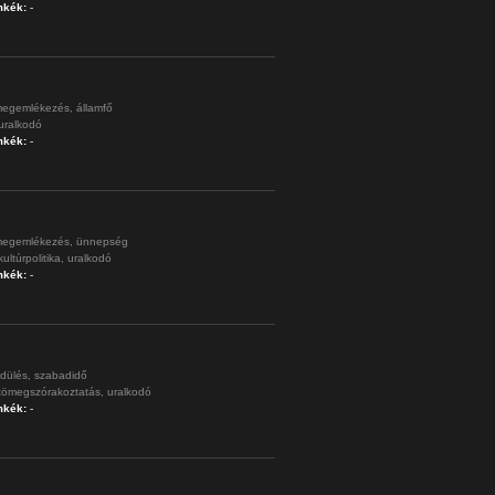
mkék:
-
egemlékezés,
államfő
uralkodó
mkék:
-
egemlékezés,
ünnepség
kultúrpolitika,
uralkodó
mkék:
-
dülés,
szabadidő
tömegszórakoztatás,
uralkodó
mkék:
-