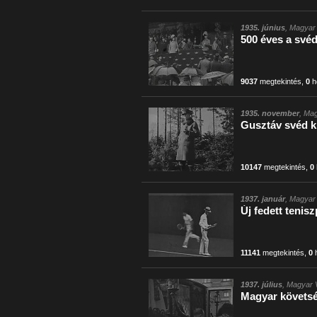
1935. június
, Magyar 
500 éves a své
9037
megtekintés
,
0
h
1935. november
, Mag
Gusztáv svéd ki
10147
megtekintés
,
0
1937. január
, Magyar 
Új fedett teni
11141
megtekintés
,
0
h
1937. július
, Magyar V
Magyar követs