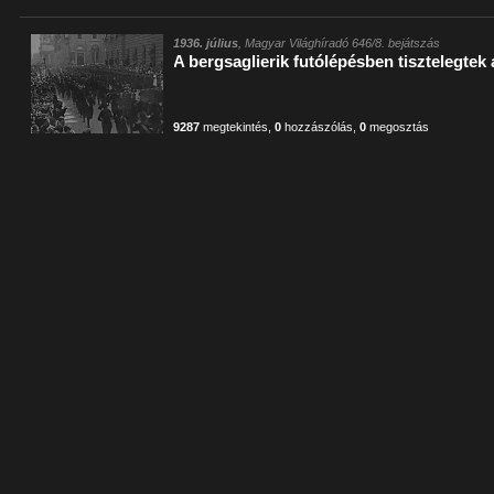
1936. július
, Magyar Világhíradó 646/8. bejátszás
A bergsaglierik futólépésben tisztelegtek 
9287
megtekintés
,
0
hozzászólás
,
0
megosztás