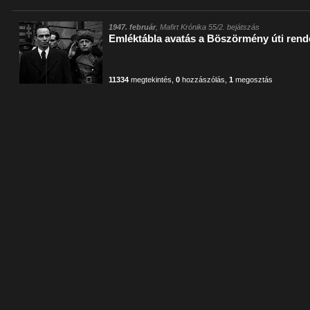
1947. február
, Mafirt Krónika 55/2. bejátszás
Emléktábla avatás a Böszörmény úti ren
11334
megtekintés
,
0
hozzászólás
,
1
megosztás