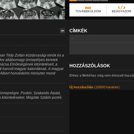
TOVÁBBKÜLDÖM
BEÁGYAZOM
CÍMKÉK
-
n Tildy Zoltán köztársasági elnök és a
idov altábornagy ünnepélyes keretek
anácsa Elnökségének kitüntetéseit, a
HOZZÁSZÓLÁSOK
tt harcolt magyar katonáknak. A magyar
Albert honvédelmi miniszter mond
Ehhez a filmhírhez még nem érkezett hozzá
Új hozzászólás
(1000/0 karakter)
 ünnepségre. Puskin, Szakasits Árpád,
kitüntetéseket. Mögötte Sztálin portré.