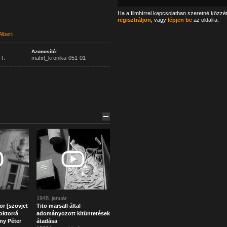
Ha a filmhírrel kapcsolatban szeretné közzé
regisztráljon
, vagy
lépjen be
az oldalra.
Albert
Azonosító:
T.
mafirt_kronika-051-01
1948. január
r [szovjet
Tito marsall által
oktorrá
adományozott kitüntetések
ny Péter
átadása