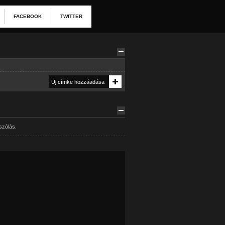
FACEBOOK
TWITTER
szólás.