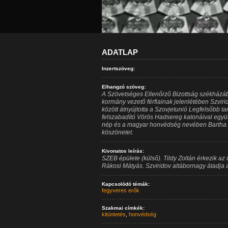
ADATLAP
Inzertszöveg:
Elhangzó szöveg:
A Szövetséges Ellenőrző Bizottság székházába
kormány vezető férfiainak jelenlétében Szvir
között átnyújtotta a Szovjetunió Legfelsőbb t
felszabadító Vörös Hadsereg katonáival együ
nép és a magyar honvédség nevében Bartha 
köszönetet.
Kivonatos leírás:
SZEB épülete (külső). Tildy Zoltán érkezik az
Rákosi Mátyás. Szviridov altábornagy átadja a 
Kapcsolódó témák:
fegyveres erők
Szakmai címkék:
kitüntetés
,
honvédség