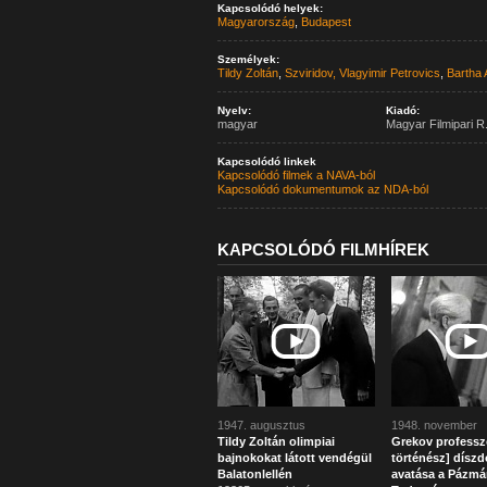
Kapcsolódó helyek:
Magyarország
,
Budapest
Személyek:
Tildy Zoltán
,
Szviridov, Vlagyimir Petrovics
,
Bartha 
Nyelv:
Kiadó:
magyar
Magyar Filmipari R.
Kapcsolódó linkek
Kapcsolódó filmek a NAVA-ból
Kapcsolódó dokumentumok az NDA-ból
KAPCSOLÓDÓ FILMHÍREK
1947. augusztus
1948. november
Tildy Zoltán olimpiai
Grekov professzo
bajnokokat látott vendégül
történész] díszd
Balatonlellén
avatása a Pázmá