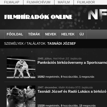
FILMALAP
FILMARCHÍVUM
MAFILM
FILMLABOR
FŐOLDAL
TÉMÁK
NEVEK
HELYEK
ÚJ
SZEMÉLYEK / TALÁLATOK:
TASNÁDI JÓZSEF
agrárium
IV. Béla, magyar királ...
Aarau
állatvilág
Aczél Ilona
Addisz-Abeba
Antikomintern Pakt
Ahn Eak-tai
Aintree
államfő
Aarons-Hughes, Ruth
Abapuszta
amerikai magyarok
Ádám Zoltán
Adony
antiszemitizmus
Aimone savoya-aosta
Aknaszlatina
államfő
Abay Nemes Oszkár
Abesszínia
Anschluss
Ady Endre
Adria
április 4.
Aimone spoletoi her
Akszum
államosítás
Abe Nobuyuki
Abony
antant
Agárdi Gábor
Adua
április 4.
Albert Ferenc
Alag
1945. július
, Heti Hírek 2/2. bejátszás
Pankrációs birkózóverseny a Sportcsarn
Állatkert
Aczél György
Ácsteszér
antant
Ágotai Géza, dr.
Afrika
arisztokrácia
Albert Ferenc Habsbu
Albánia
10262
megtekintés
,
0
hozzászólás
,
1
megosztás
1947. december
, Mafirt Krónika 97/3. bejátszás
Tasnádi József és Radó Lukács a birkózó
13220
megtekintés
,
0
hozzászólás
,
13
megosztás