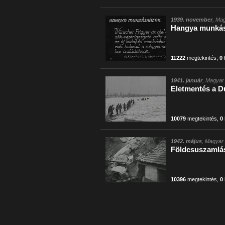
1939. november
, Mag
Hangya munká
11222
megtekintés
,
0
1941. január
, Magyar 
Életmentés a 
10079
megtekintés
,
0
1942. május
, Magyar 
Földcsuszamlá
10396
megtekintés
,
0