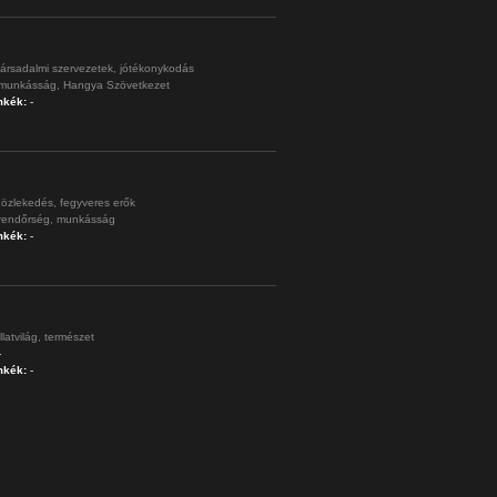
ársadalmi szervezetek,
jótékonykodás
munkásság,
Hangya Szövetkezet
mkék:
-
özlekedés,
fegyveres erők
rendőrség,
munkásság
mkék:
-
llatvilág,
természet
-
mkék:
-