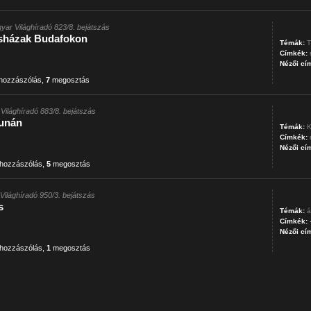
yar Világhíradó 823/8. bejátszás
sházak Budafokon
Témák:
T
Címkék:
Nézői cí
hozzászólás
,
7
megosztás
Világhíradó 883/8. bejátszás
Dunán
Témák:
K
Címkék:
Nézői cí
hozzászólás
,
5
megosztás
Világhíradó 950/3. bejátszás
s
Témák:
á
Címkék:
Nézői cí
hozzászólás
,
1
megosztás