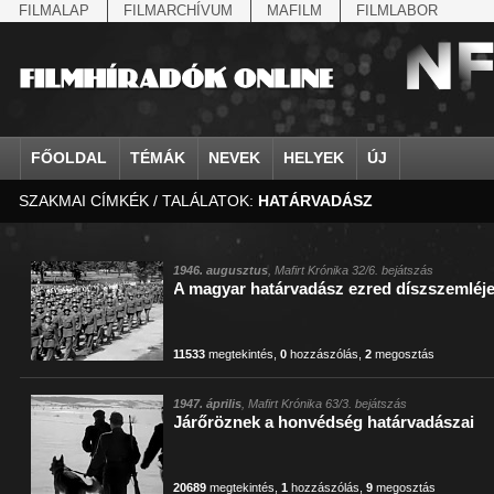
FILMALAP
FILMARCHÍVUM
MAFILM
FILMLABOR
FŐOLDAL
TÉMÁK
NEVEK
HELYEK
ÚJ
SZAKMAI CÍMKÉK / TALÁLATOK:
HATÁRVADÁSZ
agrárium
IV. Béla, magyar királ...
Aarau
állatvilág
Aczél Ilona
Addisz-Abeba
Antikomintern Pakt
Ahn Eak-tai
Aintree
államfő
Aarons-Hughes, Ruth
Abapuszta
amerikai magyarok
Ádám Zoltán
Adony
antiszemitizmus
Aimone savoya-aosta
Aknaszlatina
államfő
Abay Nemes Oszkár
Abesszínia
Anschluss
Ady Endre
Adria
április 4.
Aimone spoletoi her
Akszum
államosítás
Abe Nobuyuki
Abony
antant
Agárdi Gábor
Adua
április 4.
Albert Ferenc
Alag
1946. augusztus
, Mafirt Krónika 32/6. bejátszás
A magyar határvadász ezred díszszemléje
Állatkert
Aczél György
Ácsteszér
antant
Ágotai Géza, dr.
Afrika
arisztokrácia
Albert Ferenc Habsbu
Albánia
11533
megtekintés
,
0
hozzászólás
,
2
megosztás
1947. április
, Mafirt Krónika 63/3. bejátszás
Járőröznek a honvédség határvadászai
20689
megtekintés
,
1
hozzászólás
,
9
megosztás