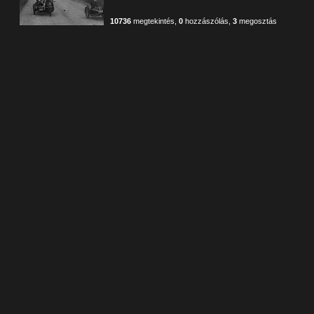
10736
megtekintés
,
0
hozzászólás
,
3
megosztás