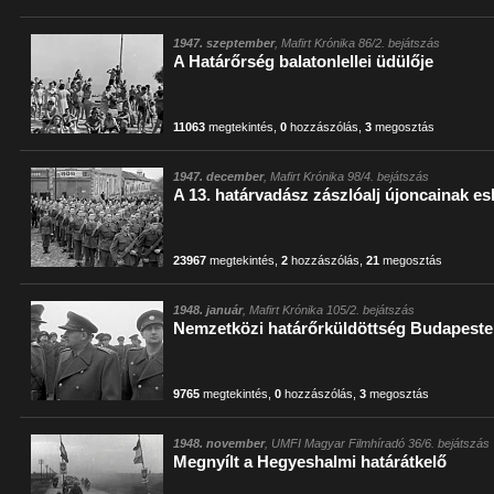
1947. szeptember
, Mafirt Krónika 86/2. bejátszás
A Határőrség balatonlellei üdülője
11063
megtekintés
,
0
hozzászólás
,
3
megosztás
1947. december
, Mafirt Krónika 98/4. bejátszás
A 13. határvadász zászlóalj újoncainak es
23967
megtekintés
,
2
hozzászólás
,
21
megosztás
1948. január
, Mafirt Krónika 105/2. bejátszás
Nemzetközi határőrküldöttség Budapest
9765
megtekintés
,
0
hozzászólás
,
3
megosztás
1948. november
, UMFI Magyar Filmhíradó 36/6. bejátszás
Megnyílt a Hegyeshalmi határátkelő