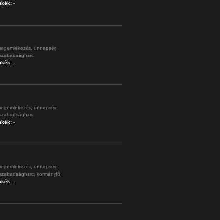
mkék:
-
egemlékezés,
ünnepség
szabadságharc
mkék:
-
egemlékezés,
ünnepség
szabadságharc
mkék:
-
egemlékezés,
ünnepség
szabadságharc,
kormányfő
mkék:
-