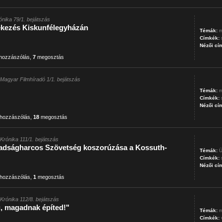
rónika 79/1. bejátszás
kezés Kiskunfélegyházán
Témák:
m
Címkék:
Nézői cí
hozzászólás
,
7
megosztás
Magyar Filmhíradó 1/1. bejátszás
Témák:
m
Címkék:
Nézői cí
hozzászólás
,
18
megosztás
t Krónika 111/1. bejátszás
adságharcos Szövetség koszorúzása a Kossuth-
Témák:
Ü
Címkék:
Nézői cí
hozzászólás
,
1
megosztás
t Krónika 112/8. bejátszás
g, magadnak építed!"
Témák:
m
Címkék: