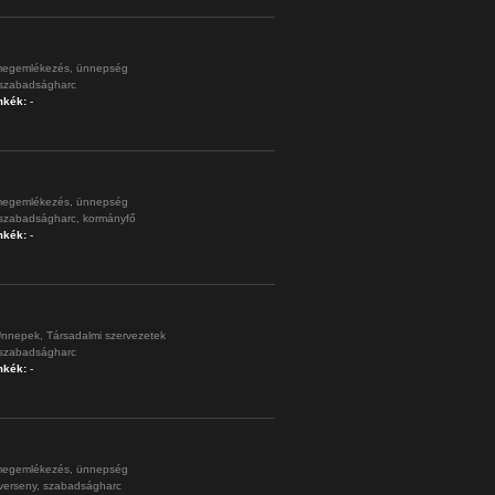
egemlékezés,
ünnepség
szabadságharc
mkék:
-
egemlékezés,
ünnepség
szabadságharc,
kormányfő
mkék:
-
nnepek,
Társadalmi szervezetek
szabadságharc
mkék:
-
egemlékezés,
ünnepség
verseny,
szabadságharc