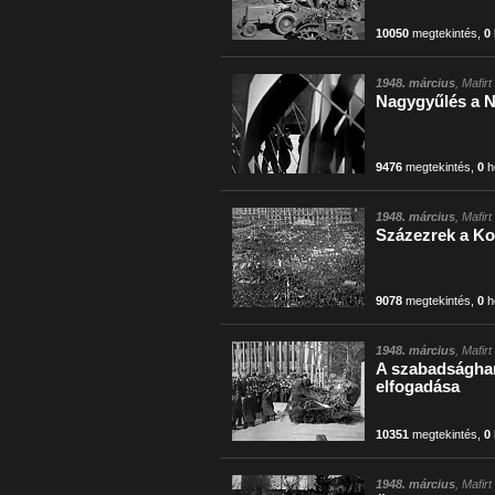
10050
megtekintés
,
0
1948. március
, Mafir
Nagygyűlés a N
9476
megtekintés
,
0
h
1948. március
, Mafir
Százezrek a Ko
9078
megtekintés
,
0
h
1948. március
, Mafir
A szabadsághar
elfogadása
10351
megtekintés
,
0
1948. március
, Mafir