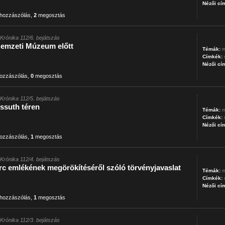
Nézői cí
hozzászólás
,
2
megosztás
t Krónika 112/6. bejátszás
emzeti Múzeum előtt
Témák:
m
Címkék:
Nézői cí
ozzászólás
,
0
megosztás
t Krónika 112/5. bejátszás
ssuth téren
Témák:
m
Címkék:
Nézői cí
ozzászólás
,
1
megosztás
t Krónika 112/4. bejátszás
c emlékének megörökítéséről szóló törvényjavaslat
Témák:
m
Címkék:
Nézői cí
hozzászólás
,
1
megosztás
t Krónika 112/3. bejátszás