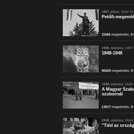
1947. július
, Mafirt K
Petőfi-megemlé
11566
megtekintés
,
0
1948. március
, UMFI 
1848-1948
90429
megtekintés
,
0
1948. március
, Mafir
A Magyar Szab
szobornál
13017
megtekintés
,
0
1948. március
, Mafir
"Tiéd az orszá