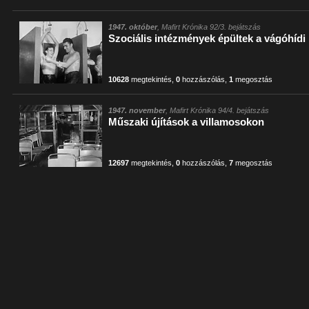
1947. október
, Mafirt Krónika 92/3. bejátszás
Szociális intézmények épültek a vágóhíd
10628
megtekintés
,
0
hozzászólás
,
1
megosztás
1947. november
, Mafirt Krónika 94/4. bejátszás
Műszaki újítások a villamosokon
12697
megtekintés
,
0
hozzászólás
,
7
megosztás