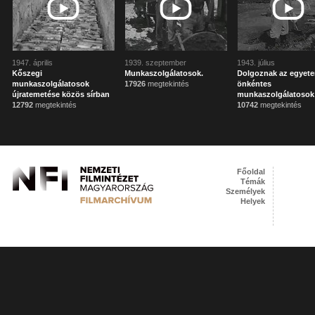
1947. április
1939. szeptember
1943. július
Kőszegi
Munkaszolgálatosok.
Dolgoznak az egyet
munkaszolgálatosok
17926
megtekintés
önkéntes
újratemetése közös sírban
munkaszolgálatosok
12792
megtekintés
10742
megtekintés
Főoldal
Témák
Személyek
Helyek