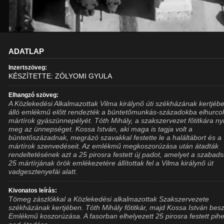
ADATLAP
Inzertszöveg:
KÉSZÍTETTE: ZÓLYOMI GYULA
Elhangzó szöveg:
A Közlekedési Alkalmazottak Vilma királynő úti székházának kertjéb
álló emlékmű előtt rendezték a büntetőmunkás-századokba elhurcol
mártírok gyászünnepélyét. Tóth Mihály, a szakszervezet főtitkára nyi
meg az ünnepséget. Kossa István, aki maga is tagja volt a
büntetőszázadnak, megrázó szavakkal festette le a haláltábort és a
mártírok szenvedéseit. Az emlékmű megkoszorúzása után átadták
rendeltetésének azt a 25 pirosra festett új padot, amelyet a szabad
25 mártírjának örök emlékezetére állítottak fel a Vilma királynő út
vadgesztenyefái alatt.
Kivonatos leírás:
Tömeg zászlókkal a Közlekedési alkalmazottak Szakszervezete
székházának kertjében. Tóth Mihály főtitkár, majd Kossa István besz
Emlékmű koszorúzása. A fasorban elhelyezett 25 pirosra festett pih