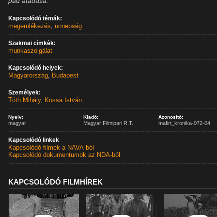
pad átadása.
Kapcsolódó témák:
megemlékezés
,
ünnepség
Szakmai címkék:
munkaszolgálat
Kapcsolódó helyek:
Magyarország
,
Budapest
Személyek:
Tóth Mihály
,
Kossa István
Nyelv:
Kiadó:
Azonosító:
magyar
Magyar Filmipari R.T.
mafirt_kronika-072-04
Kapcsolódó linkek
Kapcsolódó filmek a NAVA-ból
Kapcsolódó dokumentumok az NDA-ból
KAPCSOLÓDÓ FILMHÍREK