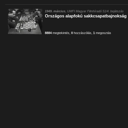
1949. március
, UMFI Magyar Filmhíradó 51/4. bejátszás
Országos alapfokú sakkcsapatbajnokság
8884
megtekintés
,
0
hozzászólás
,
1
megosztás