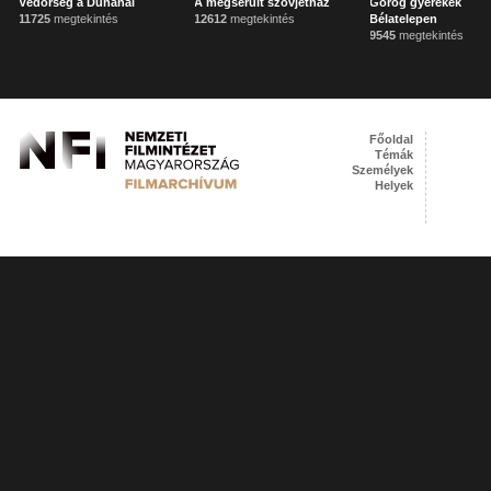
Védőrség a Dunánál
A megsérült szovjetház
Görög gyerekek
11725
megtekintés
12612
megtekintés
Bélatelepen
9545
megtekintés
Főoldal
Témák
Személyek
Helyek