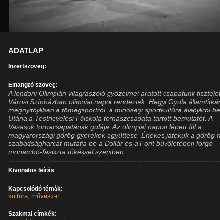
ADATLAP
Inzertszöveg:
Elhangzó szöveg:
A londoni Olimpián világraszóló győzelmet aratott csapatunk tisztele
Városi Színházban olimpiai napot rendeztek. Hegyi Gyula államtitká
megnyitójában a tömegsportról, a minőségi sportkultúra alapjáról be
Utána a Testnevelési Főiskola tornászcsapata tartott bemutatót. A
Vasasok tornacsapatának gulája. Az olimpiai napon lépett föl a
magyarországi görög gyerekek együttese. Énekes játékuk a görög 
szabadságharcát mutatja be a Dollár és a Font bűvöletében forgó
monarcho-fasiszta tőkéssel szemben.
Kivonatos leírás:
Kapcsolódó témák:
kultúra
,
művészet
Szakmai címkék: