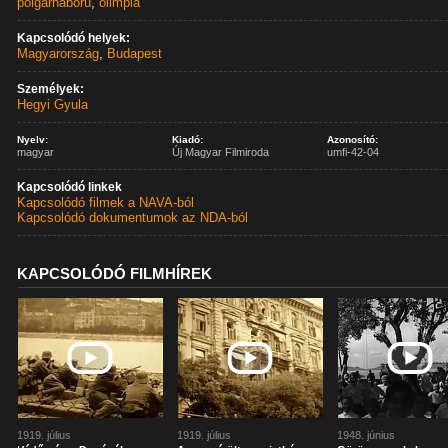
polgárháború
,
olimpia
Kapcsolódó helyek:
Magyarország
,
Budapest
Személyek:
Hegyi Gyula
Nyelv:
Kiadó:
Azonosító:
magyar
Új Magyar Filmiroda
umfi-42-04
Kapcsolódó linkek
Kapcsolódó filmek a NAVA-ból
Kapcsolódó dokumentumok az NDA-ból
KAPCSOLÓDÓ FILMHÍREK
1919. július
1919. július
1948. június