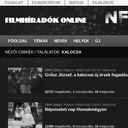
FILMALAP
FILMARCHÍVUM
MAFILM
FILMLABOR
FŐOLDAL
TÉMÁK
NEVEK
HELYEK
ÚJ
NÉZŐI CÍMKÉK / TALÁLATOK:
KALOCSA
agrárium
IV. Béla, magyar királ...
Aarau
állatvilág
Aczél Ilona
Addisz-Abeba
Antikomintern Pakt
Ahn Eak-tai
Aintree
államfő
Aarons-Hughes, Ruth
Abapuszta
amerikai magyarok
Ádám Zoltán
Adony
antiszemitizmus
Aimone savoya-aosta
Aknaszlatina
államfő
Abay Nemes Oszkár
Abesszínia
Anschluss
Ady Endre
Adria
április 4.
Aimone spoletoi her
Akszum
államosítás
Abe Nobuyuki
Abony
antant
Agárdi Gábor
Adua
április 4.
Albert Ferenc
Alag
1943. július
, Magyar Világhíradó 1013/5. bejátszás
Grősz József, a kalocsai új érsek fogadás
Állatkert
Aczél György
Ácsteszér
antant
Ágotai Géza, dr.
Afrika
arisztokrácia
Albert Ferenc Habsbu
Albánia
22721
megtekintés
,
1
hozzászólás
,
19
megosztás
1944. július
, Magyar Világhíradó 1064/3. bejátszás
Népviseleti nap Homokmégyen
12390
megtekintés
,
0
hozzászólás
,
16
megosztás