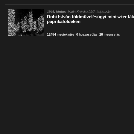
1946. június
, Mafirt Krónika 29/7. bejátszás
Dobi István földművelésügyi miniszter lát
paprikaföldeken
12454
megtekintés
,
0
hozzászólás
,
28
megosztás