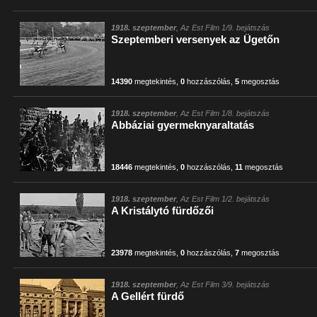
1918. szeptember
, Az Est Film 1/9. bejátszás
Szeptemberi versenyek az Ügetőn
14390
megtekintés
,
0
hozzászólás
,
5
megosztás
1918. szeptember
, Az Est Film 1/8. bejátszás
Abbáziai gyermeknyaraltatás
18446
megtekintés
,
0
hozzászólás
,
11
megosztás
1918. szeptember
, Az Est Film 1/2. bejátszás
A Kristálytó fürdőzői
23978
megtekintés
,
0
hozzászólás
,
7
megosztás
1918. szeptember
, Az Est Film 3/9. bejátszás
A Gellért fürdő