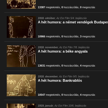
13387
megtekintés
,
0
hozzászólás
,
0
megosztás
1918. október
, Az Est Film 5/4. bejátszás
A hét humora: a német vendégek Budape
10966
megtekintés
,
0
hozzászólás
,
3
megosztás
1918. november
, Az Est Film 7/8. bejátszás
A hét humora: a béke angyala
13631
megtekintés
,
0
hozzászólás
,
4
megosztás
1918. december
, Az Est Film 9/5. bejátszás
A hét humora: Bankrablós
10547
megtekintés
,
0
hozzászólás
,
4
megosztás
1919. január
, Az Est Film 10/6. bejátszás