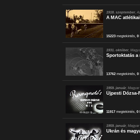
1918. szeptember
, A
A MAC atlétikai
15223
megtekintés
,
0
1931. október
, Magya
Sportoktatás a
13762
megtekintés
,
0
1959. január
, Magyar 
Újpesti Dózsa-
11917
megtekintés
,
0
1959. január
, Magyar 
Ukrán és magya