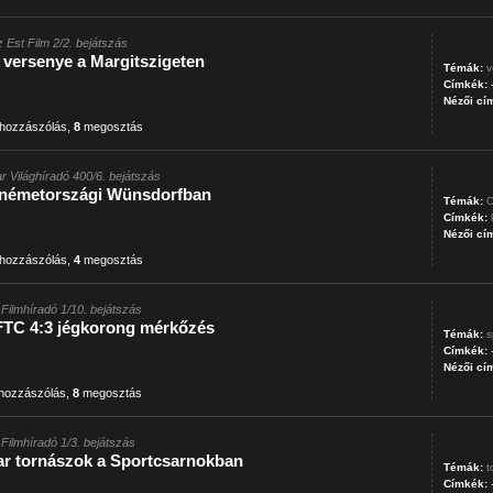
z Est Film 2/2. bejátszás
 versenye a Margitszigeten
Témák:
v
Címkék:
Nézői cí
hozzászólás
,
8
megosztás
r Világhíradó 400/6. bejátszás
 németországi Wünsdorfban
Témák:
O
Címkék:
Nézői cí
hozzászólás
,
4
megosztás
Filmhíradó 1/10. bejátszás
FTC 4:3 jégkorong mérkőzés
Témák:
s
Címkék:
Nézői cí
hozzászólás
,
8
megosztás
Filmhíradó 1/3. bejátszás
r tornászok a Sportcsarnokban
Témák:
t
Címkék: