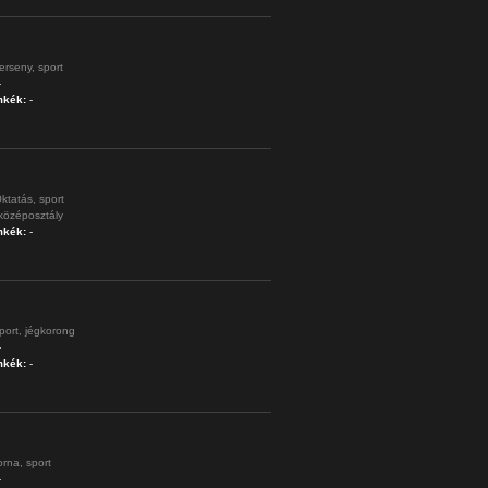
erseny,
sport
-
mkék:
-
ktatás,
sport
középosztály
mkék:
-
port,
jégkorong
-
mkék:
-
orna,
sport
-