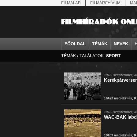
FILMALAP
FILMARCHÍVUM
MA
FŐOLDAL
TÉMÁK
NEVEK
TÉMÁK / TALÁLATOK:
SPORT
agrárium
IV. Béla, magyar királ...
Aarau
állatvilág
Aczél Ilona
Addisz-Abeba
államfő
Aarons-Hughes, Ruth
Abapuszta
amerikai magya
Ádám Zoltán
Adony
államfő
Abay Nemes Oszkár
Abesszínia
Anschluss
Ady Endre
Adria
államosítás
Abe Nobuyuki
Abony
antant
Agárdi Gábor
Adua
1918. szeptember
, A
Kerékpárversen
Állatkert
Aczél György
Ácsteszér
antant
Ágotai Géza, dr.
Afrika
16422
megtekintés
,
0
1918. szeptember
, A
WAC-BAK labd
18103
megtekintés
,
0