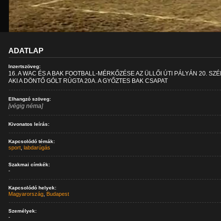
ADATLAP
Inzertszöveg:
16. A WAC ÉS A BAK FOOTBALL-MÉRKŐZÉSE AZ ÜLLŐI ÚTI PÁLYÁN 20. SZÉ
AKI A DÖNTŐ GÓLT RÚGTA 20A. A GYŐZTES BAK CSAPAT
Elhangzó szöveg:
[végig néma]
Kivonatos leírás:
Kapcsolódó témák:
sport
,
labdarúgás
Szakmai címkék:
-
Kapcsolódó helyek:
Magyarország
,
Budapest
Személyek:
-