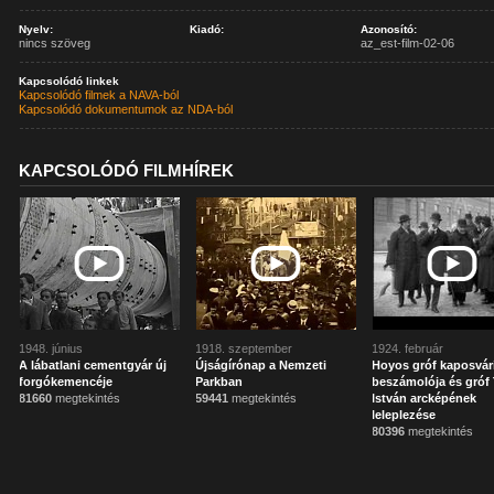
Nyelv:
Kiadó:
Azonosító:
nincs szöveg
az_est-film-02-06
Kapcsolódó linkek
Kapcsolódó filmek a NAVA-ból
Kapcsolódó dokumentumok az NDA-ból
KAPCSOLÓDÓ FILMHÍREK
1948. június
1918. szeptember
1924. február
A lábatlani cementgyár új
Újságírónap a Nemzeti
Hoyos gróf kaposvár
forgókemencéje
Parkban
beszámolója és gróf 
81660
megtekintés
59441
megtekintés
István arcképének
leleplezése
80396
megtekintés