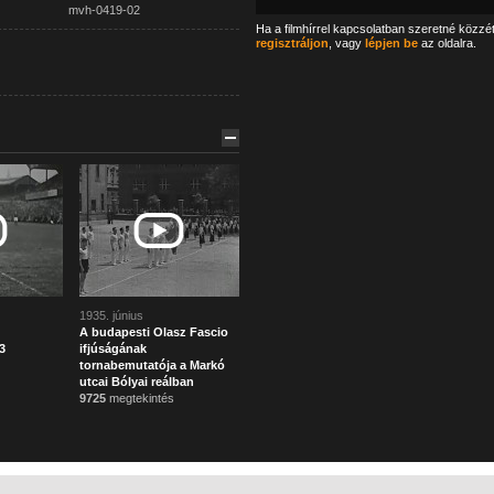
mvh-0419-02
Ha a filmhírrel kapcsolatban szeretné közzé
regisztráljon
, vagy
lépjen be
az oldalra.
1935. június
A budapesti Olasz Fascio
3
ifjúságának
tornabemutatója a Markó
utcai Bólyai reálban
9725
megtekintés