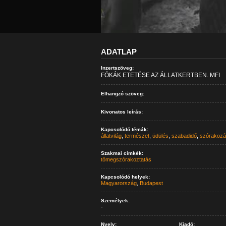
ADATLAP
Inzertszöveg:
FÓKÁK ETETÉSE AZ ÁLLATKERTBEN. MFI
Elhangzó szöveg:
Kivonatos leírás:
Kapcsolódó témák:
állatvilág
,
természet
,
üdülés
,
szabadidő
,
szórakozá
Szakmai címkék:
tömegszórakoztatás
Kapcsolódó helyek:
Magyarország
,
Budapest
Személyek:
-
Nyelv:
Kiadó: