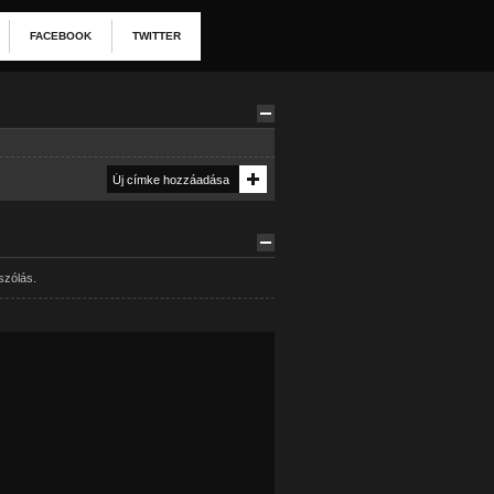
FACEBOOK
TWITTER
szólás.