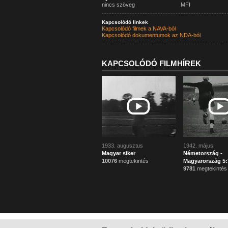
nincs szöveg
MFI
Kapcsolódó linkek
Kapcsolódó filmek a NAVA-ból
Kapcsolódó dokumentumok az NDA-ból
KAPCSOLÓDÓ FILMHÍREK
1933. augusztus
1942. május
Magyar siker
Németország -
10076
megtekintés
Magyarország 5:
9781
megtekintés