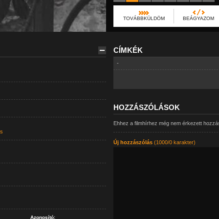
TOVÁBBKÜLDÖM
BEÁGYAZOM
CÍMKÉK
-
HOZZÁSZÓLÁSOK
Ehhez a filmhírhez még nem érkezett hozzá
s
Új hozzászólás
(1000/0 karakter)
Azonosító: