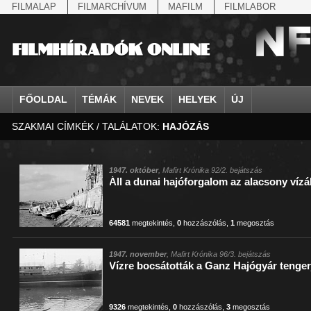
FILMALAP
FILMARCHÍVUM
MAFILM
FILMLABOR
FŐOLDAL
TÉMÁK
NEVEK
HELYEK
ÚJ
SZAKMAI CÍMKÉK / TALÁLATOK:
HAJÓZÁS
agrárium
IV. Béla, magyar királ...
Aarau
állatvilág
Aczél Ilona
Addisz-Abeba
Antikomintern Pakt
Ahn Eak-tai
Aintree
államfő
Aarons-Hughes, Ruth
Abapuszta
amerikai magyarok
Ádám Zoltán
Adony
antiszemitizmus
Aimone savoya-aosta
Aknaszlatina
államfő
Abay Nemes Oszkár
Abesszínia
Anschluss
Ady Endre
Adria
április 4.
Aimone spoletoi her
Akszum
államosítás
Abe Nobuyuki
Abony
antant
Agárdi Gábor
Adua
április 4.
Albert Ferenc
Alag
1947. október
, Mafirt Krónika 92/2. bejátszás
Áll a dunai hajóforgalom az alacsony vízál
Állatkert
Aczél György
Ácsteszér
antant
Ágotai Géza, dr.
Afrika
arisztokrácia
Albert Ferenc Habsbu
Albánia
64581
megtekintés
,
0
hozzászólás
,
1
megosztás
1947. november
, Mafirt Krónika 96/3. bejátszás
Vízre bocsátották a Ganz Hajógyár tenger
9326
megtekintés
,
0
hozzászólás
,
3
megosztás