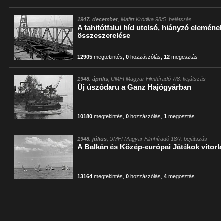
1947. december
, Mafirt Krónika 98/5. bejátszás
A tahitótfalui híd utolsó, hiányzó elemének
összeszerelése
12905
megtekintés
,
0
hozzászólás
,
12
megosztás
1948. április
, UMFI Magyar Filmhíradó 7/8. bejátszás
Új úszódaru a Ganz Hajógyárban
10180
megtekintés
,
0
hozzászólás
,
1
megosztás
1948. július
, UMFI Magyar Filmhíradó 18/7. bejátszás
A Balkán és Közép-európai Játékok vitor
13164
megtekintés
,
0
hozzászólás
,
4
megosztás