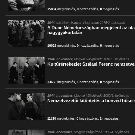
15894
megtekintés
,
0
hozzászólás
,
0
megosztás
1944. október
, Magyar Világhíradó 1076/2. bejátszás
A Duce Németországban megjelent az ol
nagygyakorlatán
10022
megtekintés
,
0
hozzászólás
,
0
megosztás
1944. november
, Magyar Világhíradó 1081/3. bejátszás
Kultúrértekezlet Szálasi Ferenc nemzetve
33656
megtekintés
,
1
hozzászólás
,
8
megosztás
1944. november
, Magyar Világhíradó 1082/6. bejátszás
Nemzetvezetői kitűntetés a honvéd hőse
11810
megtekintés
,
0
hozzászólás
,
2
megosztás
1944. december
, Magyar Világhíradó 1083/4. bejátszás