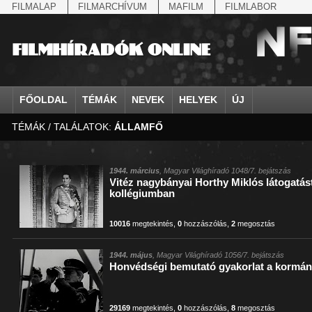
FILMALAP
FILMARCHÍVUM
MAFILM
FILMLABOR
FŐOLDAL
TÉMÁK
NEVEK
HELYEK
ÚJ
TÉMÁK / TALÁLATOK:
ÁLLAMFŐ
agrárium
IV. Béla, magyar királ...
Aarau
állatvilág
Aczél Ilona
Addisz-Abeba
Antikomintern Pakt
Ahn Eak-tai
Aintree
államfő
Aarons-Hughes, Ruth
Abapuszta
amerikai magyarok
Ádám Zoltán
Adony
antiszemitizmus
Aimone savoya-aosta
Aknaszlatina
államfő
Abay Nemes Oszkár
Abesszínia
Anschluss
Ady Endre
Adria
április 4.
Aimone spoletoi her
Akszum
államosítás
Abe Nobuyuki
Abony
antant
Agárdi Gábor
Adua
április 4.
Albert Ferenc
Alag
1944. március
, Magyar Világhíradó 1048/7. bejátszás
Vitéz nagybányai Horthy Miklós látogatást
Állatkert
Aczél György
Ácsteszér
antant
Ágotai Géza, dr.
Afrika
arisztokrácia
Albert Ferenc Habsbu
Albánia
kollégiumban
10016
megtekintés
,
0
hozzászólás
,
2
megosztás
1944. május
, Magyar Világhíradó 1056/7. bejátszás
Honvédségi bemutató gyakorlat a kormán
29169
megtekintés
,
0
hozzászólás
,
8
megosztás