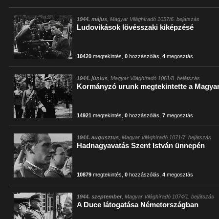
1944. május
, Magyar Világhíradó 1057/6. bejátszás
Ludovikások lövésszaki kiképzésé
10420
megtekintés
,
0
hozzászólás
,
4
megosztás
1944. június
, Magyar Világhíradó 1061/8. bejátszás
Kormányzó urunk megtekintette a Magyar
14921
megtekintés
,
0
hozzászólás
,
7
megosztás
1944. augusztus
, Magyar Világhíradó 1071/7. bejátszás
Hadnagyavatás Szent István ünnepén
10879
megtekintés
,
0
hozzászólás
,
4
megosztás
1944. szeptember
, Magyar Világhíradó 1074/1. bejátszás
A Duce látogatása Németországban