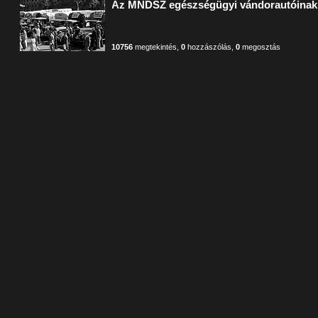
Az MNDSZ egészségügyi vándorautóinak 
10756
megtekintés
,
0
hozzászólás
,
0
megosztás