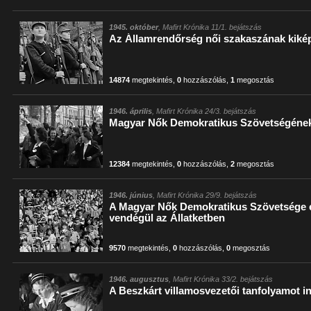
1945. október
, Mafirt Krónika 11/1. bejátszás
Az Államrendőrség női szakaszának kiké
14874
megtekintés
,
0
hozzászólás
,
1
megosztás
1946. április
, Mafirt Krónika 24/3. bejátszás
Magyar Nők Demokratikus Szövetségének
12384
megtekintés
,
0
hozzászólás
,
2
megosztás
1946. június
, Mafirt Krónika 29/9. bejátszás
A Magyar Nők Demokratikus Szövetsége e
vendégül az Állatketben
9570
megtekintés
,
0
hozzászólás
,
0
megosztás
1946. augusztus
, Mafirt Krónika 33/2. bejátszás
A Beszkárt villamosvezetői tanfolyamot in