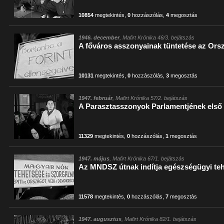
10854
megtekintés
,
0
hozzászólás
,
4
megosztás
1946. december
, Mafirt Krónika 46/3. bejátszás
A főváros asszonyainak tüntetése az Orsz
10131
megtekintés
,
0
hozzászólás
,
3
megosztás
1947. február
, Mafirt Krónika 57/2. bejátszás
A Parasztasszonyok Parlamentjének első
11329
megtekintés
,
0
hozzászólás
,
1
megosztás
1947. május
, Mafirt Krónika 67/1. bejátszás
Az MNDSZ útnak indítja egészségügyi teh
11578
megtekintés
,
0
hozzászólás
,
7
megosztás
1947. augusztus
, Mafirt Krónika 82/1. bejátszás