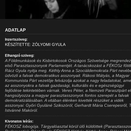
ADATLAP
Inzertszöveg:
KÉSZÍTETTE: ZÓLYOMI GYULA
Elhangzó szöveg:
A Földmunkások és Kisbirtokosok Országos Szövetsége megrendez
első Parasztasszonyok Parlamentjét. A tanácskozást a FÉKOSz főtit
Rácz Gyula nyitja meg. Kéthly Anna a Szociáldemokrata Párt nevéb
üdvözli a falvak demokratikus asszonyait. Rákosi Mátyás, a Magyar
Kommunista Párt vezetője felvázolja azokat a nagy feladatokat, am
az asszonyokra a falvak gazdasági, kulturális és e egészségügyi
fejlődése tekintetében várnak. Veres Péter, a Nemzeti Parasztpárt e
hangsúlyozza a magyar parasztasszonyok fontos szerepét a falvak
demokratizálásában. A vitában élénken kivették részüket a vidék
asszonyai: Győri Gyuláné Szikszóról, Gerhardt Mária Cserepesről, 
Istvánné Makóról.
Kivonatos leírás:
FÉKOSZ lobogója. Tárgyalóasztal körül ülő küldöttek (Parasztassz