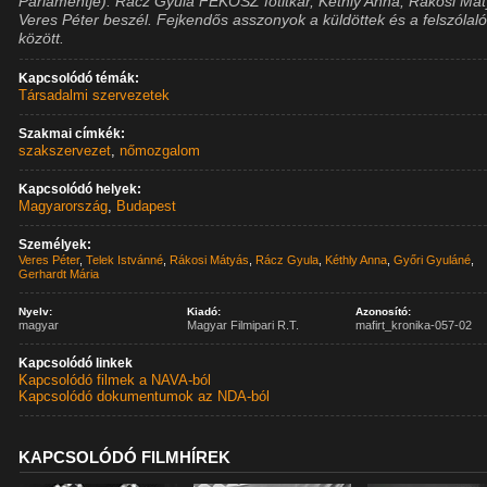
Parlamentje). Rácz Gyula FÉKOSZ főtitkár, Kéthly Anna, Rákosi Mát
Veres Péter beszél. Fejkendős asszonyok a küldöttek és a felszólal
között.
Kapcsolódó témák:
Társadalmi szervezetek
Szakmai címkék:
szakszervezet
,
nőmozgalom
Kapcsolódó helyek:
Magyarország
,
Budapest
Személyek:
Veres Péter
,
Telek Istvánné
,
Rákosi Mátyás
,
Rácz Gyula
,
Kéthly Anna
,
Győri Gyuláné
,
Gerhardt Mária
Nyelv:
Kiadó:
Azonosító:
magyar
Magyar Filmipari R.T.
mafirt_kronika-057-02
Kapcsolódó linkek
Kapcsolódó filmek a NAVA-ból
Kapcsolódó dokumentumok az NDA-ból
KAPCSOLÓDÓ FILMHÍREK