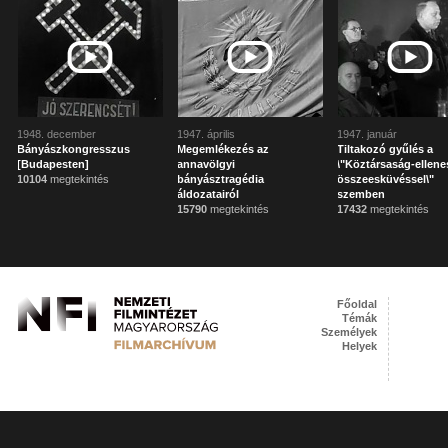
1948. december
1947. április
1947. január
Bányászkongresszus
Megemlékezés az
Tiltakozó gyűlés a
[Budapesten]
annavölgyi
\"Köztársaság-ellene
10104
megtekintés
bányásztragédia
összeesküvéssel\"
áldozatairól
szemben
15790
megtekintés
17432
megtekintés
Főoldal
Témák
Személyek
Helyek