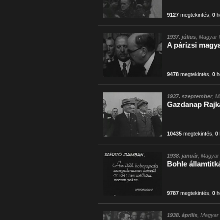
9127
megtekintés
,
0
h
1937. július
, Magyar V
A párizsi magy
9478
megtekintés
,
0
h
1937. szeptember
, M
Gazdanap Rajk
10435
megtekintés
,
0
1938. január
, Magyar 
Bohle államtit
9787
megtekintés
,
0
h
1938. április
, Magyar 