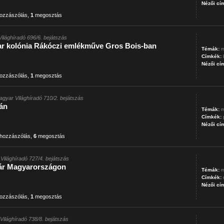
Nézői cí
ozzászólás
,
1
megosztás
ilághíradó 696/6. bejátszás
ar kolónia Rákóczi emlékműve Gros Bois-ban
Témák:
m
Címkék:
Nézői cí
ozzászólás
,
1
megosztás
agyar Világhíradó 710/2. bejátszás
án
Témák:
m
Címkék:
Nézői cí
hozzászólás
,
6
megosztás
Világhíradó 727/4. bejátszás
kár Magyarországon
Témák:
m
Címkék:
Nézői cí
ozzászólás
,
1
megosztás
Világhíradó 738/8. bejátszás