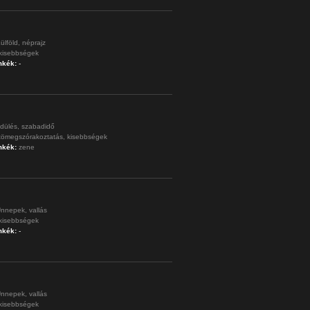
ülföld,
néprajz
kisebbségek
mkék:
-
dülés,
szabadidő
tömegszórakoztatás,
kisebbségek
mkék:
zene
nnepek,
vallás
kisebbségek
mkék:
-
nnepek,
vallás
kisebbségek