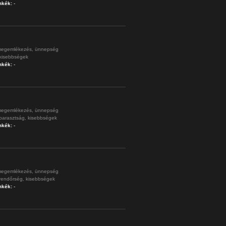
mkék:
-
egemlékezés,
ünnepség
kisebbségek
mkék:
-
egemlékezés,
ünnepség
parasztság,
kisebbségek
mkék:
-
egemlékezés,
ünnepség
rendőrség,
kisebbségek
mkék:
-