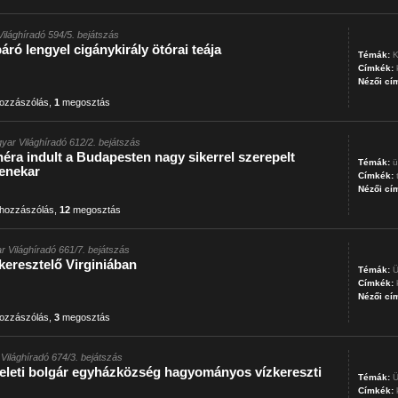
ilághíradó 594/5. bejátszás
ró lengyel cigánykirály ötórai teája
Témák:
K
Címkék:
Nézői cí
ozzászólás
,
1
megosztás
yar Világhíradó 612/2. bejátszás
rnéra indult a Budapesten nagy sikerrel szerepelt
Témák:
ü
enekar
Címkék:
Nézői cí
hozzászólás
,
12
megosztás
r Világhíradó 661/7. bejátszás
keresztelő Virginiában
Témák:
Ü
Címkék:
Nézői cí
ozzászólás
,
3
megosztás
Világhíradó 674/3. bejátszás
eleti bolgár egyházközség hagyományos vízkereszti
Témák:
Ü
Címkék: