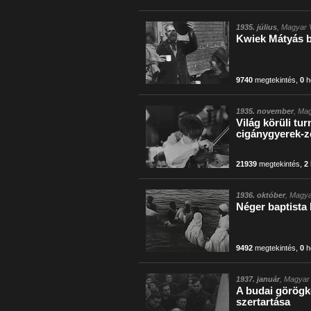
1935. július
, Magyar V
Kwiek Mátyás bá
9740
megtekintés
,
0
h
1935. november
, Mag
Világ körüli tu
cigánygyerek-z
21939
megtekintés
,
2
1936. október
, Magya
Néger baptista 
9492
megtekintés
,
0
h
1937. január
, Magyar 
A budai görögk
szertartása