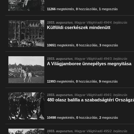
11266
megtekintés
,
0
hozzászólás
,
1
megosztás
1933. augusztus
, Magyar Világhíradó 494/4. bejátszás
Külföldi cserkészek mindenütt
10651
megtekintés
,
0
hozzászólás
,
3
megosztás
1933. augusztus
, Magyar Világhíradó 494/3. bejátszás
A Világjamboree ünnepélyes megnyitása
11993
megtekintés
,
0
hozzászólás
,
9
megosztás
1933. augusztus
, Magyar Világhíradó 494/1. bejátszás
480 olasz balilla a szabadságtéri Országzá
10498
megtekintés
,
0
hozzászólás
,
2
megosztás
1933. augusztus
, Magyar Világhíradó 495/2. bejátszás