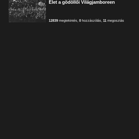
Élet a gödöllői Világjamboreen
12839
megtekintés
,
0
hozzászólás
,
11
megosztás