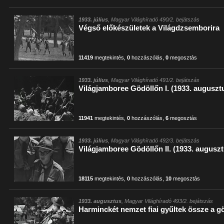
1933. július
, Magyar Világhíradó 490/2. bejátszás
Végső előkészületek a Világdzsemborira
11419
megtekintés
,
0
hozzászólás
,
0
megosztás
1933. július
, Magyar Világhíradó 491/2. bejátszás
Világjamboree Gödöllőn I. (1933. augusztu
11941
megtekintés
,
0
hozzászólás
,
6
megosztás
1933. július
, Magyar Világhíradó 492/3. bejátszás
Világjamboree Gödöllőn II. (1933. auguszt
18115
megtekintés
,
0
hozzászólás
,
10
megosztás
1933. augusztus
, Magyar Világhíradó 493/2. bejátszás
Harminckét nemzet fiai gyűltek össze a g