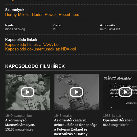
Személyek:
Horthy Miklós
,
Baden-Powell, Robert, lord
Nyelv:
Kiadó:
Azonosító:
nincs szöveg
MFI
mvh-0494-03
Kapcsolódó linkek
Kapcsolódó filmek a NAVA-ból
Kapcsolódó dokumentumok az NDA-ból
KAPCSOLÓDÓ FILMHÍREK
1940. szeptember
1943. május
1938. január
A kormányzó
Az otrantói csata 26.
Operabál Bécsben
Marosvásárhelyen.
évfordulójának ünnepsége
9643
megtekintés
13168
megtekintés
a Folyami Erőknél és
koszorúzás a Horthy