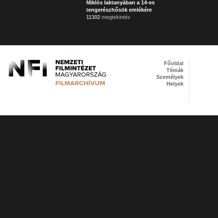
Miklós laktanyában a 14-es
tengerészhősök emlékére
11302
megtekintés
Főoldal
Témák
Személyek
Helyek