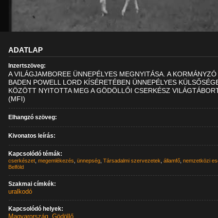
ADATLAP
Inzertszöveg:
A VILÁGJAMBOREE ÜNNEPÉLYES MEGNYITÁSA. A KORMÁNYZÓ
BADEN POWELL LORD KÍSÉRETÉBEN ÜNNEPÉLYES KÜLSŐSÉG
KÖZÖTT NYITOTTA MEG A GÖDÖLLŐI CSERKÉSZ VILÁGTÁBORT
(MFI)
Elhangzó szöveg:
Kivonatos leírás:
Kapcsolódó témák:
cserkészet
,
megemlékezés
,
ünnepség
,
Társadalmi szervezetek
,
államfő
,
nemzetközi e
Belföld
Szakmai címkék:
uralkodó
Kapcsolódó helyek:
Magyarország
,
Gödöllő