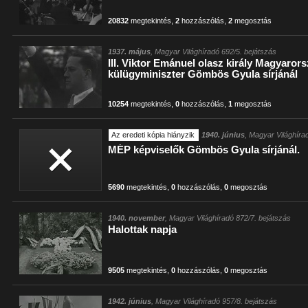
20832
megtekintés
,
2
hozzászólás
,
2
megosztás
1937. május
, Magyar Világhíradó 692/5. bejátszás
III. Viktor Emánuel olasz király Magyaror
külügyminiszter Gömbös Gyula sírjánál
10254
megtekintés
,
0
hozzászólás
,
1
megosztás
Az eredeti kópia hiányzik
1940. június
, Magyar Világhíra
MÉP képviselők Gömbös Gyula sírjánál.
5690
megtekintés
,
0
hozzászólás
,
0
megosztás
1940. november
, Magyar Világhíradó 872/7. bejátszás
Halottak napja
9505
megtekintés
,
0
hozzászólás
,
0
megosztás
1942. június
, Magyar Világhíradó 957/8. bejátszás