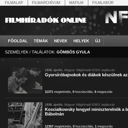
FILMALAP
FILMARCHÍVUM
MAFILM
FILMLABOR
FŐOLDAL
TÉMÁK
NEVEK
HELYEK
ÚJ
SZEMÉLYEK / TALÁLATOK:
GÖMBÖS GYULA
agrárium
IV. Béla, magyar királ...
Aarau
állatvilág
Aczél Ilona
Addisz-Abeba
Antikomintern Pakt
Ahn Eak-tai
Aintree
államfő
Aarons-Hughes, Ruth
Abapuszta
amerikai magyarok
Ádám Zoltán
Adony
antiszemitizmus
Aimone savoya-aosta
Aknaszlatina
államfő
Abay Nemes Oszkár
Abesszínia
Anschluss
Ady Endre
Adria
április 4.
Aimone spoletoi her
Akszum
államosítás
Abe Nobuyuki
Abony
antant
Agárdi Gábor
Adua
április 4.
Albert Ferenc
Alag
1936. április
, Magyar Világhíradó 633/4. bejátszás
Gyorsíróbajnokok és diákok készülnek az
Állatkert
Aczél György
Ácsteszér
antant
Ágotai Géza, dr.
Afrika
arisztokrácia
Albert Ferenc Habsbu
Albánia
11371
megtekintés
,
0
hozzászólás
,
6
megosztás
1936. április
, Magyar Világhíradó 636/3. bejátszás
Koscialkowsky lengyel miniszterelnök a 
Bábolnán
12357
megtekintés
,
0
hozzászólás
,
1
megosztás