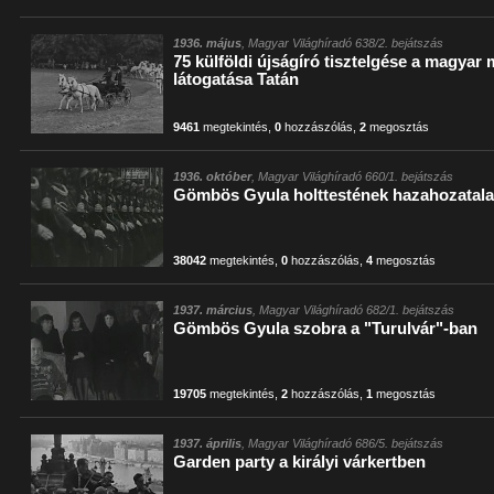
1936. május
, Magyar Világhíradó 638/2. bejátszás
75 külföldi újságíró tisztelgése a magyar 
látogatása Tatán
9461
megtekintés
,
0
hozzászólás
,
2
megosztás
1936. október
, Magyar Világhíradó 660/1. bejátszás
Gömbös Gyula holttestének hazahozatala
38042
megtekintés
,
0
hozzászólás
,
4
megosztás
1937. március
, Magyar Világhíradó 682/1. bejátszás
Gömbös Gyula szobra a "Turulvár"-ban
19705
megtekintés
,
2
hozzászólás
,
1
megosztás
1937. április
, Magyar Világhíradó 686/5. bejátszás
Garden party a királyi várkertben