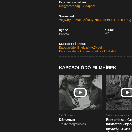
Kapcsolódó helyek:
Magyarország
,
Budapest
Személyek:
Végváry József
,
Sóstay-Horváth Etel
,
Gömbös Gy
Nyelv:
Kiadó:
magyar
MFI
Kapcsolódó linkek
Kapcsolódó filmek a NAVA-ból
Kapcsolódó dokumentumok az NDA-ból
KAPCSOLÓDÓ FILMHÍREK
1939. június
1936. augusztus
Könyvnap
Bornemissza Géz
18982
megtekintés
miniszter Bugac
megtekintette a