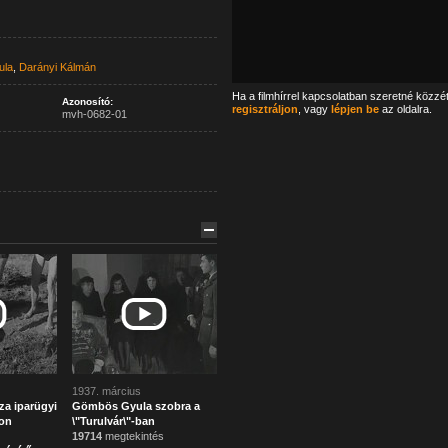
ula
,
Darányi Kálmán
Ha a filmhírrel kapcsolatban szeretné közzé
Azonosító:
regisztráljon
, vagy
lépjen be
az oldalra.
mvh-0682-01
1937. március
a iparügyi
Gömbös Gyula szobra a
on
\"Turulvár\"-ban
19714
megtekintés