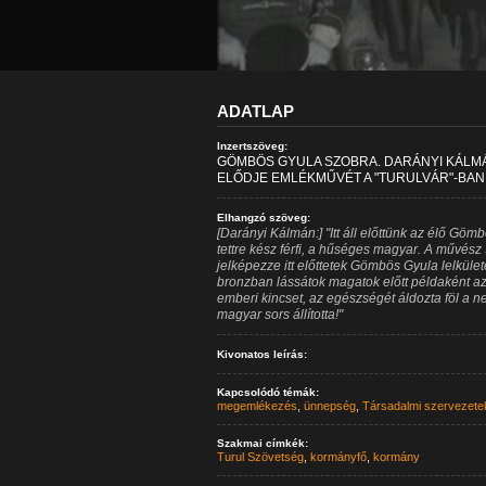
ADATLAP
Inzertszöveg:
GÖMBÖS GYULA SZOBRA. DARÁNYI KÁLMÁ
ELŐDJE EMLÉKMŰVÉT A "TURULVÁR"-BAN. 
Elhangzó szöveg:
[Darányi Kálmán:] "Itt áll előttünk az élő Gömb
tettre kész férfi, a hűséges magyar. A művész
jelképezze itt előttetek Gömbös Gyula lelküle
bronzban lássátok magatok előtt példaként az 
emberi kincset, az egészségét áldozta föl a n
magyar sors állította!"
Kivonatos leírás:
Kapcsolódó témák:
megemlékezés
,
ünnepség
,
Társadalmi szervezete
Szakmai címkék:
Turul Szövetség
,
kormányfő
,
kormány