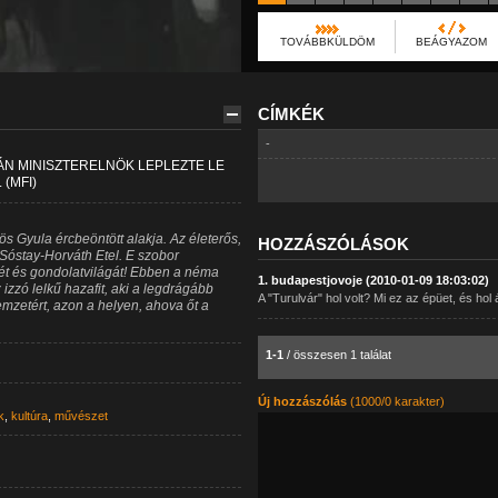
TOVÁBBKÜLDÖM
BEÁGYAZOM
CÍMKÉK
-
N MINISZTERELNÖK LEPLEZTE LE
(MFI)
ös Gyula ércbeöntött alakja. Az életerős,
HOZZÁSZÓLÁSOK
 Sóstay-Horváth Etel. E szobor
tét és gondolatvilágát! Ebben a néma
1. budapestjovoje (2010-01-09 18:03:02)
izzó lelkű hazafit, aki a legdrágább
A "Turulvár" hol volt? Mi ez az épüet, és hol 
emzetért, azon a helyen, ahova őt a
1-1
/ összesen 1 találat
Új hozzászólás
(1000/0 karakter)
k
,
kultúra
,
művészet