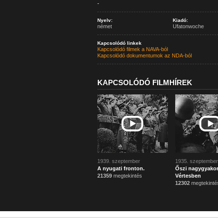
-
Nyelv:
Kiadó:
német
Ufatonwoche
Kapcsolódó linkek
Kapcsolódó filmek a NAVA-ból
Kapcsolódó dokumentumok az NDA-ból
KAPCSOLÓDÓ FILMHÍREK
1939. szeptember
1935. szeptember
A nyugati fronton.
Őszi nagygyakor
21359
megtekintés
Vértesben
12302
megtekinté