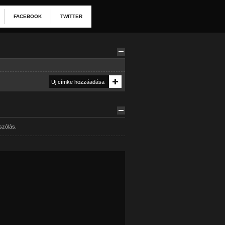
FACEBOOK
TWITTER
szólás.