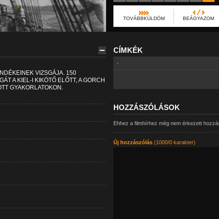
TOVÁBBKÜLDÖM
BEÁGYAZOM
CÍMKÉK
-
NDÉKEINEK VIZSGÁJA. 150
ÁT A KIEL-I KIKÖTŐ ELŐTT, A GORCH
OTT GYAKORLATOKON.
HOZZÁSZÓLÁSOK
Ehhez a filmhírhez még nem érkezett hozzá
Új hozzászólás
(1000/0 karakter)