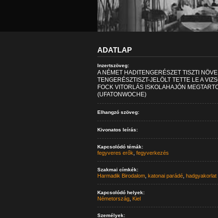
ADATLAP
Inzertszöveg:
A NÉMET HADITENGERÉSZET TISZTI NÖVE
TENGERÉSZTISZT-JELÖLT TETTE LE A VIZSG
FOCK VITORLÁS ISKOLAHAJÓN MEGTART
(UFATONWOCHE)
Elhangzó szöveg:
Kivonatos leírás:
Kapcsolódó témák:
fegyveres erők
,
fegyverkezés
Szakmai címkék:
Harmadik Birodalom
,
katonai parádé
,
hadgyakorlat
Kapcsolódó helyek:
Németország
,
Kiel
Személyek: