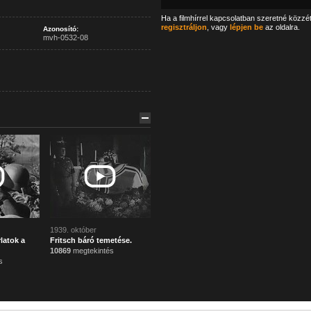
Ha a filmhírrel kapcsolatban szeretné közzé
regisztráljon
, vagy
lépjen be
az oldalra.
Azonosító:
mvh-0532-08
1939. október
latok a
Fritsch báró temetése.
10869
megtekintés
s