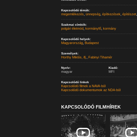
Kapcsolódó témák:
megemlékezés
,
ünnepség
,
építkezések
,
építészet
Szakmai címkék:
polgári életmód
,
kormányfő
,
kormány
Kapcsolódó helyek:
Magyarország
,
Budapest
Személyek:
Horthy Miklós, ifj.
,
Fabinyi Tihamér
Nyelv:
Kiadó:
magyar
MFI
Kapcsolódó linkek
Kapcsolódó filmek a NAVA-ból
Kapcsolódó dokumentumok az NDA-ból
KAPCSOLÓDÓ FILMHÍREK