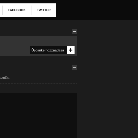
FACEBOOK
TWITTER
szólás.