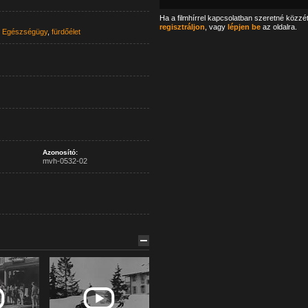
Ha a filmhírrel kapcsolatban szeretné közzé
regisztráljon
, vagy
lépjen be
az oldalra.
,
Egészségügy
,
fürdőélet
Azonosító:
mvh-0532-02