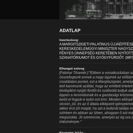
ADATLAP
Inzertszöveg:
A MARGITSZIGETI PALATINUS ÚJJÁÉPÍTÉSE
KERESKEDELEMÜGYI MINISZTER NAGYSZ
FÉNYES ÜNNEPSÉG KERETÉBEN NYITOTTA
SZANATÓRIUMOT ÉS GYÓGYFÜRDŐT. (MFI
Elhangzó szöveg:
[Fabinyi Tihamér:] "Ebben a vonatkozásban a
összefogtunk ennek a nagy ügynek az előbbre
csodálatos pontot, ezt a Margitszigetet, amely
kell karolnunk azáltal, hogy az említett értel
kielégítést nyújtó fürdőt és szállodát tudjuk a
éppen a leromlásnak és a gazdasági krízisnek
belül el fogjuk-e tudni ezt érni. Minden előnyé
olcsón, jól, és az ő általa elképzelt igények
akkor érzi jól magát, ha azt a kultúrát találj
színben és abban az ízben, ahogyan ő azt m
megszokta. Jó szerencse, amelyet az ég ura a
intézményre."
Kivonatos leírás: