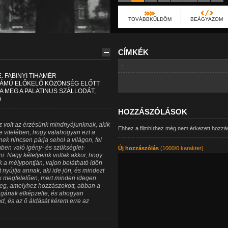
TOVÁBBKÜLDÖM
BEÁGYAZOM
CÍMKÉK
-
. FABINYI TIHAMÉR
ÁMÚ ELŐKELŐ KÖZÖNSÉG ELŐTT
 MEG A PALATINUS SZÁLLODÁT,
)
HOZZÁSZÓLÁSOK
z volt az érzésünk mindnyájunknak, akik
Ehhez a filmhírhez még nem érkezett hozzá
 vitelében, hogy valahogyan ezt a
nek nincsen párja sehol a világon, fel
emben való igény- és szükséglet-
Új hozzászólás
(1000/0 karakter)
dni. Nagy kételyeink voltak akkor, hogy
 a mélypontján, vajon belátható időn
t nyújtja annak, aki ide jön, és mindezt
nek megfelelően, mert minden idegen
a meg, amelyhez hozzászokott, abban a
agának elképzelte, és ahogyan
d, és az ő áldását kérem erre az