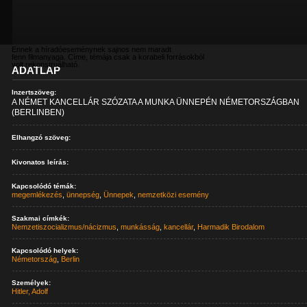
Ennek a híradóeseménynek sajnos nem maradt
fenn filmanyaga. Címe, témája csak a korabeli forrásokból
volt rekonstruálható.
ADATLAP
Inzertszöveg:
A NÉMET KANCELLÁR SZÓZATA A MUNKA ÜNNEPÉN NÉMETORSZÁGBAN
(BERLINBEN)
Elhangzó szöveg:
Kivonatos leírás:
Kapcsolódó témák:
megemlékezés
,
ünnepség
,
Ünnepek
,
nemzetközi esemény
Szakmai címkék:
Nemzetiszocializmus/nácizmus
,
munkásság
,
kancellár
,
Harmadik Birodalom
Kapcsolódó helyek:
Németország
,
Berlin
Személyek:
Hitler, Adolf