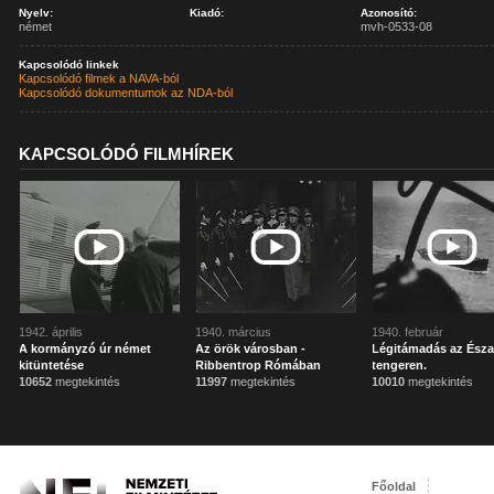
Nyelv:
Kiadó:
Azonosító:
német
mvh-0533-08
Kapcsolódó linkek
Kapcsolódó filmek a NAVA-ból
Kapcsolódó dokumentumok az NDA-ból
KAPCSOLÓDÓ FILMHÍREK
1942. április
1940. március
1940. február
A kormányzó úr német
Az örök városban -
Légitámadás az Észa
kitüntetése
Ribbentrop Rómában
tengeren.
10652
megtekintés
11997
megtekintés
10010
megtekintés
Főoldal